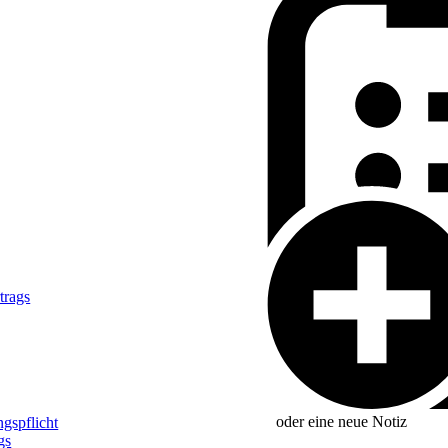
trags
oder eine neue
Notiz
gspflicht
gs