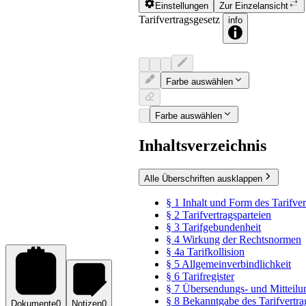
Einstellungen
Zur Einzelansicht
Tarifvertragsgesetz
info
Farbe auswählen
Farbe auswählen
Inhaltsverzeichnis
Alle Überschriften ausklappen
§ 1 Inhalt und Form des Tarifver
§ 2 Tarifvertragsparteien
§ 3 Tarifgebundenheit
§ 4 Wirkung der Rechtsnormen
§ 4a Tarifkollision
§ 5 Allgemeinverbindlichkeit
§ 6 Tarifregister
§ 7 Übersendungs- und Mitteilun
§ 8 Bekanntgabe des Tarifvertra
Dokumente
0
Notizen
0