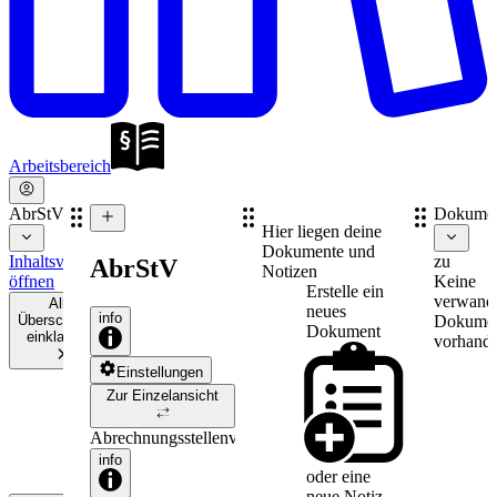
Arbeitsbereich
AbrStV
Dokume
Hier liegen deine
Dokumente und
Inhaltsverzeichnis
zu
AbrStV
Notizen
öffnen
Keine
Erstelle ein
verwand
Alle
neues
info
Überschriften
Dokume
Dokument
einklappen
vorhande
Einstellungen
Zur Einzelansicht
Abrechnungsstellenverordnung
info
oder eine
neue
Notiz