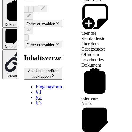
Farbe auswählen
Dokumente
0
über die
Symbolleiste
über dem
Farbe auswählen
Notizen
0
Gesetzestext.
Öffne ein
Inhaltsverzeichnis
bestehendes
Dokument
Alle Überschriften
Verweise
0
ausklappen
Eingangsformel
§ 1
§ 2
oder eine
§ 3
Notiz