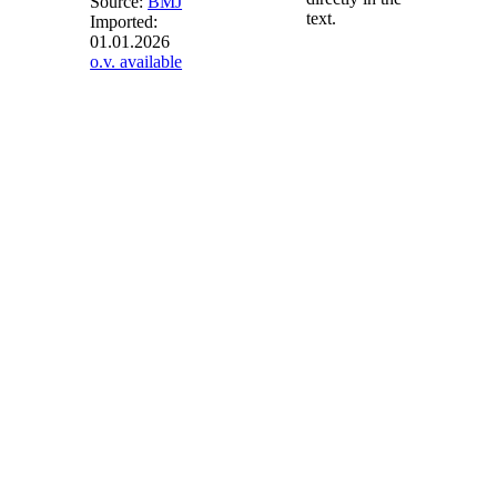
Source:
BMJ
text.
Imported:
01.01.2026
§ 66
o.v. available
(weggefallen)