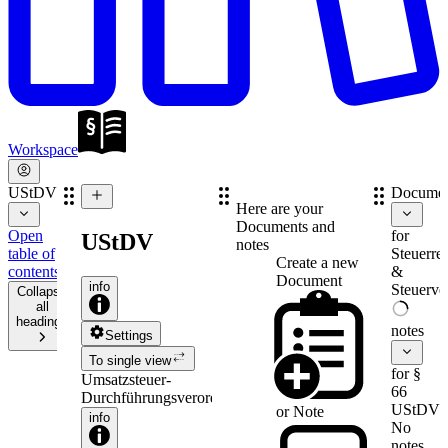
Workspace
UStDV
Documen
Here are your
Documents and
Open
for
UStDV
notes
table of
Steuerre
Create a new
contents
&
Document
info
Steuerve
Collapse
all
headings
notes
Settings
To single view
for §
Umsatzsteuer-
66
Durchführungsverordnung
UStDV
or
Note
info
No
notes