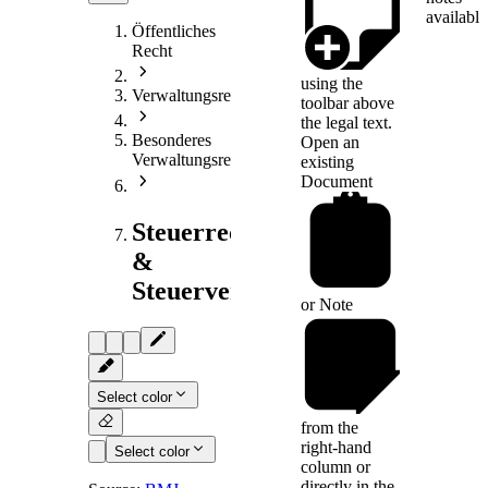
available
Öffentliches
Recht
using the
Verwaltungsrecht
toolbar above
the legal text.
Besonderes
Open an
Verwaltungsrecht
existing
Document
Steuerrecht
&
Steuerverfahrensrecht
or
Note
Select color
from the
right-hand
Select color
column or
directly in the