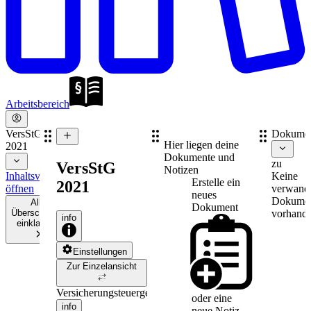
Arbeitsbereich
VersStG
Dokume
Hier liegen deine
2021
Dokumente und
zu
VersStG
Notizen
Inhaltsverzeichnis
Keine
Erstelle ein
2021
öffnen
verwand
neues
Dokume
Alle
Dokument
Überschriften
vorhande
info
einklappen
Einstellungen
Zur Einzelansicht
Versicherungsteuergesetz
oder eine
info
neue
Notiz