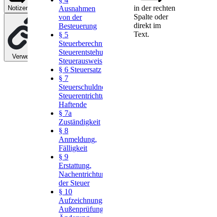
in der rechten
Ausnahmen
Notizen
0
Spalte oder
von der
direkt im
Besteuerung
Text.
§ 5
Steuerberechnung,
Steuerentstehung,
Verweise
0
Steuerausweis
§ 6 Steuersatz
§ 7
Steuerschuldner,
Steuerentrichtungsschuldner,
Haftende
§ 7a
Zuständigkeit
§ 8
Anmeldung,
Fälligkeit
§ 9
Erstattung,
Nachentrichtung
der Steuer
§ 10
Aufzeichnungspflichten,
Außenprüfung,