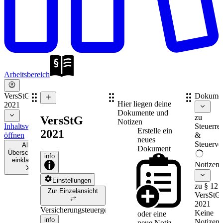
Arbeitsbereich
VersStG
Dokume
Hier liegen deine
2021
Dokumente und
zu
VersStG
Notizen
Inhaltsverzeichnis
Steuerre
Erstelle ein
2021
öffnen
&
neues
Steuerve
Alle
Dokument
Überschriften
info
einklappen
Notizen
Einstellungen
zu § 12
Zur Einzelansicht
VersStG
2021
Versicherungsteuergesetz
Keine
oder eine
info
Notizen
neue
Notiz