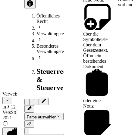
vorhande
Öffentliches
Recht
Verwaltungsrecht
über die
Symbolleiste
über dem
Besonderes
Gesetzestext.
Verwaltungsrecht
Öffne ein
bestehendes
Dokument
Steuerrecht
&
Steuerverfahrensrecht
Verweise
oder eine
Notiz
in § 12
VersStG
Farbe auswählen
2021