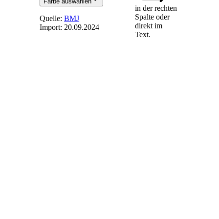
Farbe auswählen
in der rechten
Spalte oder
Quelle:
BMJ
direkt im
Import:
20.09.2024
Text.
§ 53b
-
Verringerung
des
Zahlungsanspruchs
bei
Regionalnachweisen
Der anzulegende
Wert für Strom, für
den dem
Anlagenbetreiber
ein
Regionalnachweis
ausgestellt worden
ist, verringert sich
bei Anlagen, deren
anzulegender Wert
gesetzlich bestimmt