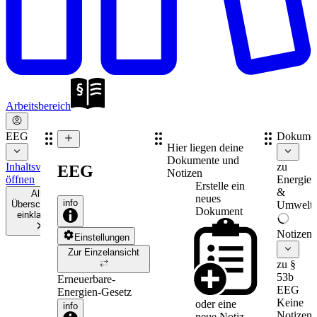
Arbeitsbereich
EEG
Dokume
Hier liegen deine
Dokumente und
Inhaltsverzeichnis
zu
EEG
Notizen
öffnen
Energie-
Erstelle ein
&
Alle
neues
info
Überschriften
Umweltr
Dokument
einklappen
Notizen
Einstellungen
Zur Einzelansicht
zu §
53b
Erneuerbare-
EEG
Energien-Gesetz
Keine
oder eine
info
Notizen
neue
Notiz