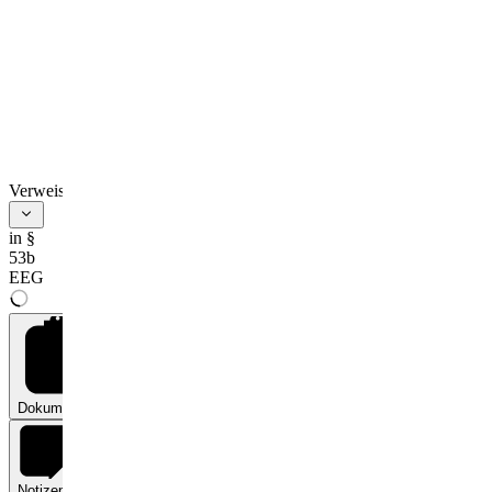
Verweise
in §
53b
EEG
Dokumente
0
Notizen
0