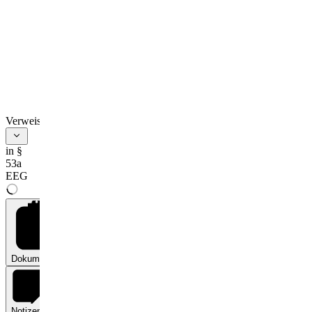
Verweise
in §
53a
EEG
Dokumente
0
Notizen
0