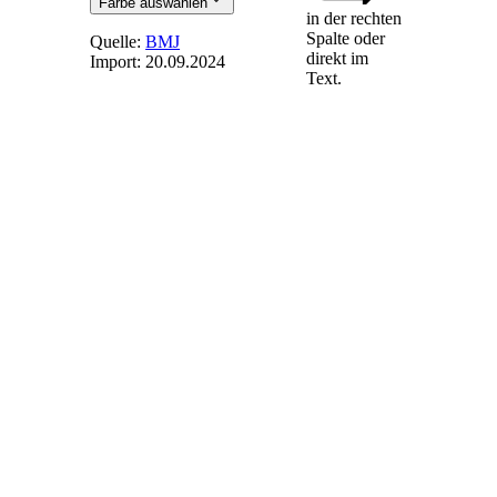
Farbe auswählen
in der rechten
Spalte oder
Quelle:
BMJ
direkt im
Import:
20.09.2024
Text.
§ 53a
(weggefallen)