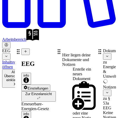
Arbeitsbereich
EEG
Dokume
Hier liegen deine
Dokumente und
Inhaltsverzeichnis
zu
EEG
Notizen
öffnen
Energie-
Erstelle ein
&
Alle
neues
info
Überschriften
Umweltr
Dokument
einklappen
Notizen
Einstellungen
Zur Einzelansicht
zu §
53a
Erneuerbare-
EEG
Energien-Gesetz
Keine
oder eine
info
Notizen
neue
Notiz