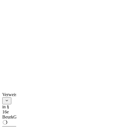
Verweise
in §
16e
BeurkG