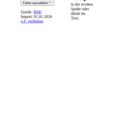
Farbe auswählen
in der rechten
Spalte oder
Quelle:
BMJ
direkt im
Import:
01.01.2026
Text.
a.F. verfügbar
§ 16e
-
Gemischte
Beurkundung
(1) Erfolgt die
Beurkundung mit
einem Teil der
Beteiligten, die bei
dem Notar
körperlich
anwesend sind, und
mit dem anderen
Teil der Beteiligten
mittels
Videokommunikation,
so ist zusätzlich zu
der elektronischen
Niederschrift nach §