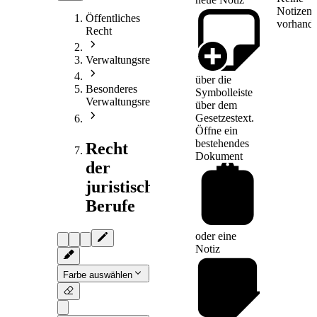
Notizen
Öffentliches
vorhande
Recht
Verwaltungsrecht
über die
Besonderes
Symbolleiste
Verwaltungsrecht
über dem
Gesetzestext.
Öffne ein
bestehendes
Recht
Dokument
der
juristischen
Berufe
oder eine
Notiz
Farbe auswählen