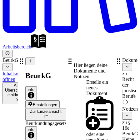
Arbeitsbereich
BeurkG
Dokume
Hier liegen deine
Dokumente und
Inhaltsverzeichnis
zu
BeurkG
Notizen
öffnen
Recht
Erstelle ein
der
Alle
neues
info
Überschriften
juristisc
Dokument
einklappen
Berufe
Einstellungen
Notizen
Zur Einzelansicht
zu §
Beurkundungsgesetz
16e
info
BeurkG
oder eine
Keine
neue
Notiz