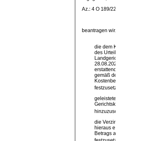
Az.: 4 O 189/22,
beantragen wir,
die dem Kläger aufg
des Urteils des
Landgerichts vom
28.08.2025 zu
erstattenden Kosten
gemäß der nachste
Kostenberechnung
3
festzusetzen,
geleistete
Gerichtskostenvorsc
4
hinzuzusetzen und
die Verzinsung des s
hieraus ergebenden
Betrags ab Antragste
5
festzusetzen.