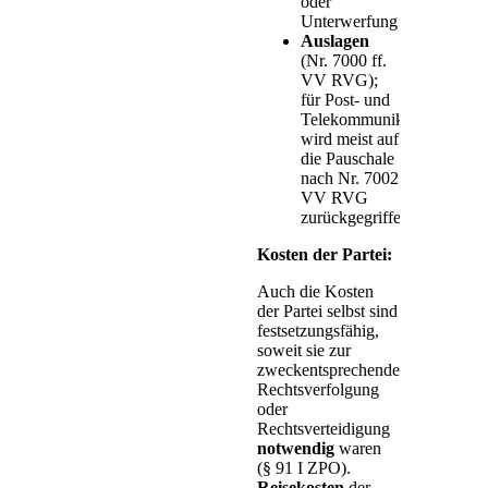
oder
Unterwerfung
Auslagen
(Nr. 7000 ff.
VV RVG);
für Post- und
Telekommunikationsdienstl
wird meist auf
die Pauschale
nach Nr. 7002
VV RVG
zurückgegriffen
Kosten der Partei:
Auch die Kosten
der Partei selbst sind
festsetzungsfähig,
soweit sie zur
zweckentsprechenden
Rechtsverfolgung
oder
Rechtsverteidigung
notwendig
waren
(§ 91 I ZPO).
Reisekosten
der