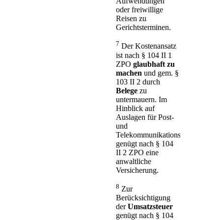
Aufwendungen
oder freiwillige
Reisen zu
Gerichtsterminen.
7
Der Kostenansatz
ist nach § 104 II 1
ZPO
glaubhaft zu
machen
und gem. §
103 II 2 durch
Belege
zu
untermauern. Im
Hinblick auf
Auslagen für Post-
und
Telekommunikationsdienstleistu
genügt nach § 104
II 2 ZPO eine
anwaltliche
Versicherung.
8
Zur
Berücksichtigung
der
Umsatzsteuer
genügt nach § 104