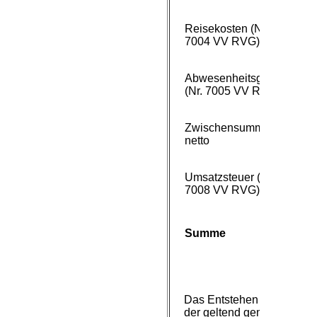
Reisekosten (Nr.
7004 VV RVG)
Abwesenheitsgeld
(Nr. 7005 VV RVG)
Zwischensumme
3.
netto
Umsatzsteuer (Nr.
7008 VV RVG)
4.
Summe
Das Entstehen und die H
der geltend gemachten