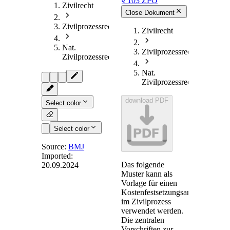
§ 103 ZPO
Zivilrecht
Close Dokument
Zivilprozessrecht
Zivilrecht
Nat.
Zivilprozessrecht
Zivilprozessrecht
Nat.
Zivilprozessrecht
download PDF
Select color
PDF
Select color
Source:
BMJ
Imported:
Das folgende
20.09.2024
§ 103
-
Muster kann als
Kostenfestsetzungsgrundlage;
Vorlage für einen
Kostenfestsetzungsantrag
Kostenfestsetzungsantrag
im Zivilprozess
verwendet werden.
Die zentralen
Vorschriften zur