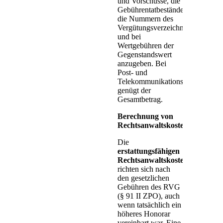
und Vorschüsse, die
Gebührentatbestände,
die Nummern des
Vergütungsverzeichnisses
und bei
Wertgebühren der
Gegenstandswert
anzugeben. Bei
Post- und
Telekommunikationsentgelten
genügt der
Gesamtbetrag.
Berechnung von
Rechtsanwaltskosten:
Die
erstattungsf
ähigen
Rechtsanwaltskosten
richten sich nach
den gesetzlichen
Gebühren des RVG
(§ 91 II ZPO), auch
wenn tatsächlich ein
höheres Honorar
vereinbart war. Eine