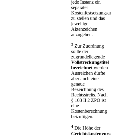
jede Instanz ein
separater
Kostenfestsetzungsantrag
zu stellen und das
jeweilige
Aktenzeichen
anzugeben.
3
Zur Zuordnung
sollte der
zugrundeliegende
Vollstreckungstitel
bezeichnet
werden.
Ausreichen dürfte
aber auch eine
genaue
Bezeichnung des
Rechtsstreits. Nach
§ 103 II 2 ZPO ist
eine
Kostenberechnung
beizufügen.
4
Die Höhe der
Gerichtskostenvorschüsse