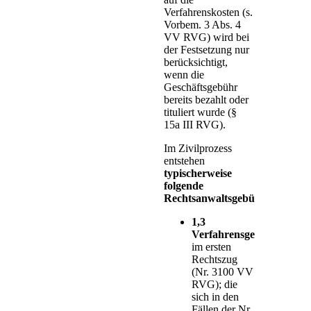
Verfahrenskosten (s.
Vorbem. 3 Abs. 4
VV RVG) wird bei
der Festsetzung nur
berücksichtigt,
wenn die
Geschäftsgebühr
bereits bezahlt oder
tituliert wurde (§
15a III RVG).
Im Zivilprozess
entstehen
typischerweise
folgende
Rechtsanwaltsgebühren
:
1,3
Verfahrensgebühr
im ersten
Rechtszug
(Nr. 3100 VV
RVG); die
sich in den
Fällen der Nr.