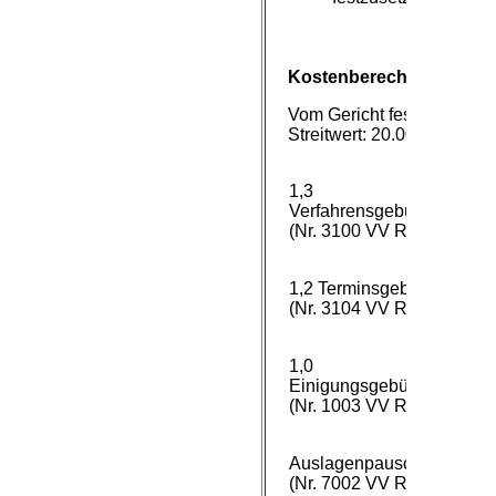
6
Kostenberechnung:
Vom Gericht festgesetzter
Streitwert: 20.00000 EUR
1,3
1.
Verfahrensgebühr
(Nr. 3100 VV RVG)
1,2 Terminsgebühr
1.
(Nr. 3104 VV RVG)
1,0
Einigungsgebühr
(Nr. 1003 VV RVG)
Auslagenpauschale
(Nr. 7002 VV RVG)