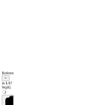
References
in § 87
WpIG