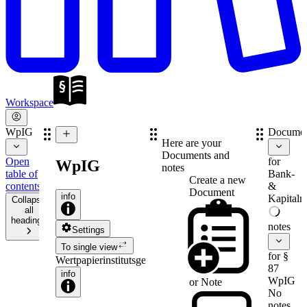
Workspace
WpIG
Documen
Here are your
Documents and
Open
for
WpIG
notes
table of
Bank-
Create a new
contents
&
Document
info
Kapitalm
Collapse
all
headings
notes
Settings
To single view
for §
Wertpapierinstitutsgesetz
87
info
WpIG
or
Note
No
notes