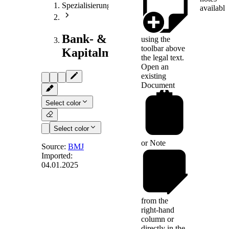
Spezialisierungen
available
Bank- &
using the
toolbar above
Kapitalmarktrecht
the legal text.
Open an
existing
Document
Select color
Select color
or
Note
Source:
BMJ
Imported:
04.01.2025
§ 87
-
Übergangsvorschrift
zum
from the
Finanzmarktdigitalisierungsgesetz
right-hand
column or
§ 78 Absatz 1 Satz 3
directly in the