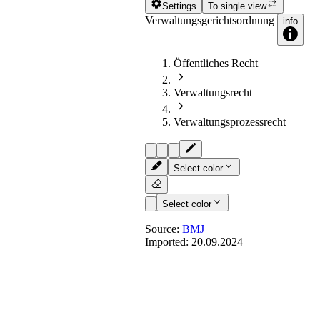
Settings
To single view
Verwaltungsgerichtsordnung
info
Öffentliches Recht
Verwaltungsrecht
Verwaltungsprozessrecht
Select color
Select color
Source:
BMJ
Imported:
20.09.2024
§ 43
- [Feststellungskla
(1) Durch Klage kann die Feststellung