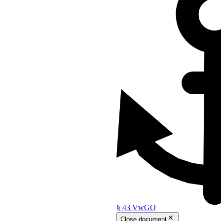
ge]
§ 43 VwGO
 des Bestehens oder
Close document