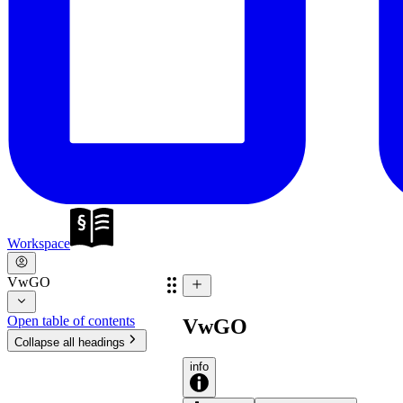
Workspace
VwGO
Open table of contents
VwGO
Collapse all headings
info