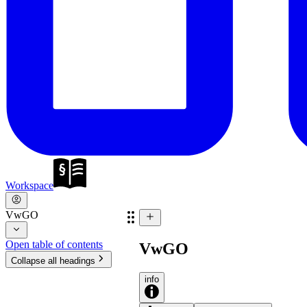
Workspace
VwGO
Open table of contents
VwGO
Collapse all headings
info