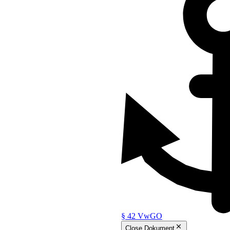
e;
§ 42 VwGO
Close Dokument