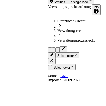
Settings
To single view
Verwaltungsgerichtsordnung
info
Öffentliches Recht
Verwaltungsrecht
Verwaltungsprozessrecht
Select color
Select color
Source:
BMJ
Imported:
20.09.2024
§ 42
- [Anfechtungsklag
Verpflichtungsklage]