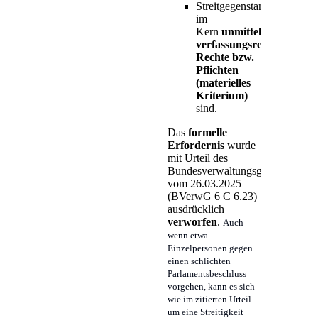
Streitgegenstand
im
Kern
unmittelbar
verfassungsrechtliche
Rechte bzw.
Pflichten
(materielles
Kriterium)
sind.
Das
formelle
Erfordernis
wurde
mit Urteil des
Bundesverwaltungsgerichts
vom 26.03.2025
(BVerwG 6 C 6.23)
ausdrücklich
verworfen
.
Auch
wenn etwa
Einzelpersonen gegen
einen schlichten
Parlamentsbeschluss
vorgehen, kann es sich -
wie im zitierten Urteil -
um eine Streitigkeit