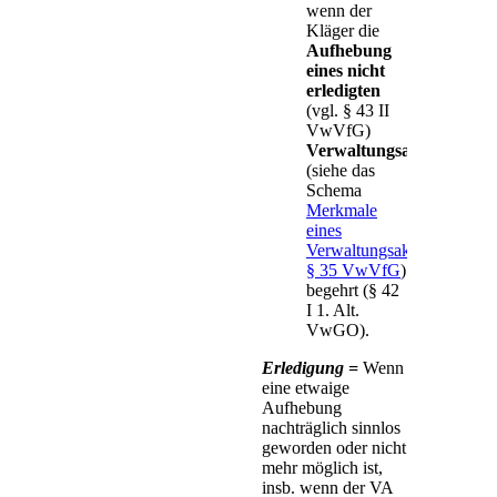
wenn der
Kläger die
Aufhebung
eines nicht
erledigten
(vgl. § 43 II
VwVfG)
Verwaltungsaktes
(siehe das
Schema
Merkmale
eines
Verwaltungsaktes,
§ 35 VwVfG
)
begehrt (§ 42
I 1. Alt.
VwGO).
Erledigung =
Wenn
eine etwaige
Aufhebung
nachträglich sinnlos
geworden oder nicht
mehr möglich ist,
insb. wenn der VA