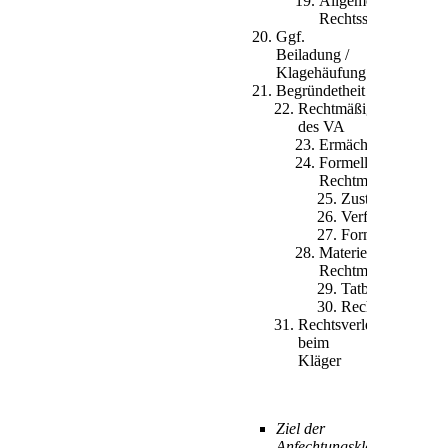
Allgemeines
Rechtsschutzbedürfn
Ggf.
Beiladung /
Klagehäufung
Begründetheit
Rechtmäßigkeit
des VA
Ermächtigungsgrun
Formelle
Rechtmäßigkeit
Zuständigkeit
Verfahren
Form
Materielle
Rechtmäßigkeit
Tatbestand
Rechtsfolge
Rechtsverletzung
beim
Kläger
Ziel der
Anfechtungsklage: