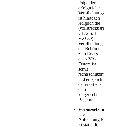
Folge der
erfolgreichen
Verpflichtungsklage
ist hingegen
lediglich die
(vollstreckbare,
§ 172 S. 1
VwGO)
Verpflichtung
der Behörde
zum Erlass
eines VAs.
Erstere ist
somit
rechtsschutzintensiver
und entspricht
daher oft eher
dem
klägerischen
Begehren.
Voraussetzung
Die
Anfechtungsklage
ist statthaft,