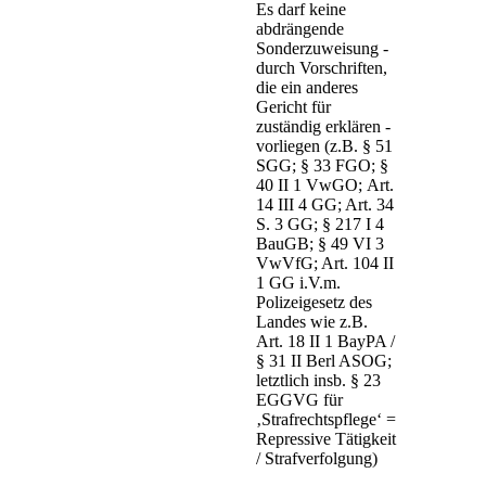
Es darf keine
abdrängende
Sonderzuweisung -
durch Vorschriften,
die ein anderes
Gericht für
zuständig erklären -
vorliegen (z.B. § 51
SGG; § 33 FGO; §
40 II 1 VwGO; Art.
14 III 4 GG; Art. 34
S. 3 GG;
§ 217 I 4
BauGB;
§ 49 VI 3
VwVfG; Art. 104 II
1 GG i.V.m.
Polizeigesetz des
Landes wie z.B.
Art. 18 II 1 BayPA /
§ 31 II Berl ASOG;
letztlich insb. § 23
EGGVG für
‚Strafrechtspflege‘ =
Repressive Tätigkeit
/ Strafverfolgung)