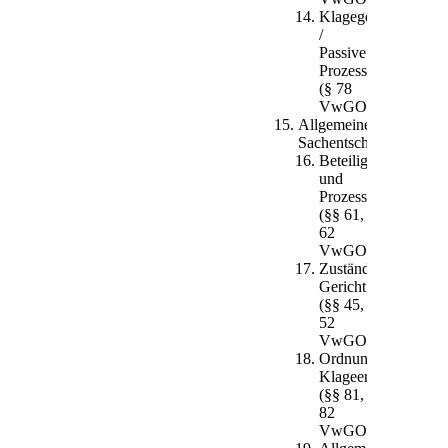
Klagegegner
/
Passive
Prozessführungsbef
(§ 78
VwGO)
Allgemeine
Sachentscheidungsvora
Beteiligten-
und
Prozessfähigkeit
(§§ 61,
62
VwGO)
Zuständiges
Gericht
(§§ 45,
52
VwGO)
Ordnungsgemäße
Klageerhebung
(§§ 81,
82
VwGO)