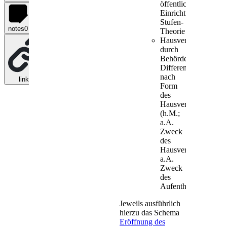
öffentlichen
Einrichtungen: Zwei
Stufen-
notes
0
Theorie
Hausverbot
durch
Behördenleiter:
Differenzierung
nach
links
0
Form
des
Hausverbotes
(h.M.;
a.A.
Zweck
des
Hausverbotes;
a.A.
Zweck
des
Aufenthalts)
Jeweils ausführlich
hierzu das Schema
Eröffnung des