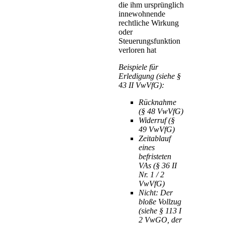
die ihm ursprünglich
innewohnende
rechtliche Wirkung
oder
Steuerungsfunktion
verloren hat
Beispiele für
Erledigung (siehe §
43 II VwVfG):
Rücknahme
(§ 48 VwVfG)
Widerruf (§
49 VwVfG)
Zeitablauf
eines
befristeten
VAs (§ 36 II
Nr. 1 / 2
VwVfG)
Nicht: Der
bloße Vollzug
(siehe § 113 I
2 VwGO, der