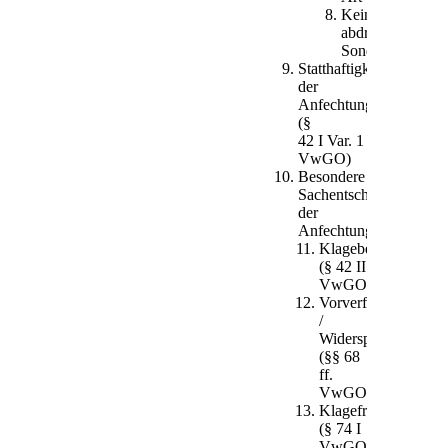
Keine
abdrängende
Sonderzuweisun
Statthaftigkeit
der
Anfechtungsklage
(§
42 I Var. 1
VwGO)
Besondere
Sachentscheidungsvora
der
Anfechtungsklage
Klagebefugnis
(§ 42 II
VwGO)
Vorverfahren
/
Widerspruchsverfah
(§§ 68
ff.
VwGO)
Klagefrist
(§ 74 I
VwGO)