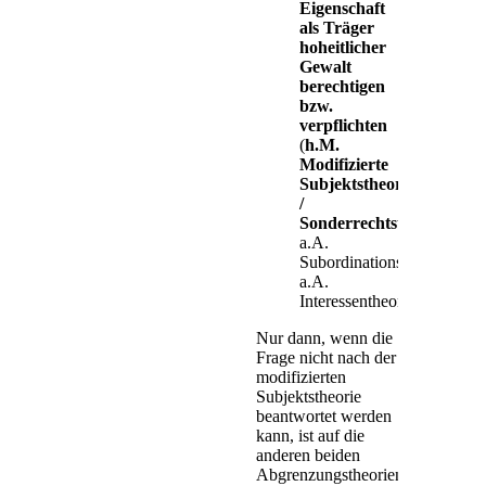
Eigenschaft
als Träger
hoheitlicher
Gewalt
berechtigen
bzw.
verpflichten
(
h.M.
Modifizierte
Subjektstheorie
/
Sonderrechtstheorie
;
a.A.
Subordinationstheorie;
a.A.
Interessentheorie).
Nur dann, wenn die
Frage nicht nach der
modifizierten
Subjektstheorie
beantwortet werden
kann, ist auf die
anderen beiden
Abgrenzungstheorien