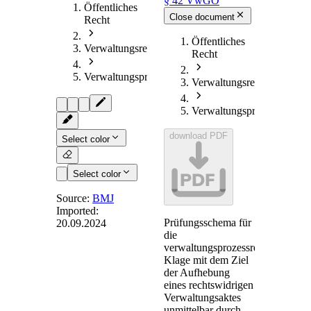
§ 42 VwGO
Öffentliches
Close document
Recht
Öffentliches
Verwaltungsrecht
Recht
Verwaltungsprozessrecht
Verwaltungsrecht
Verwaltungsprozessrecht
download PDF
Select color
PDF
Select color
Source:
BMJ
Imported:
Prüfungsschema für
20.09.2024
§ 42
-
die
[Anfechtungsklage;
verwaltungsprozessrechtliche
Klage mit dem Ziel
Verpflichtungsklage]
der Aufhebung
eines rechtswidrigen
Verwaltungsaktes
unmittelbar durch