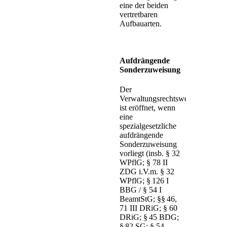
eine der beiden
vertretbaren
Aufbauarten.
Aufdrängende
Sonderzuweisung
Der
Verwaltungsrechtsweg
ist eröffnet, wenn
eine
spezialgesetzliche
aufdrängende
Sonderzuweisung
vorliegt (insb. § 32
WPflG; § 78 II
ZDG i.V.m. § 32
WPflG; § 126 I
BBG / § 54 I
BeamtStG; §§ 46,
71 III DRiG; § 60
DRiG; § 45 BDG;
§ 82 SG; § 54