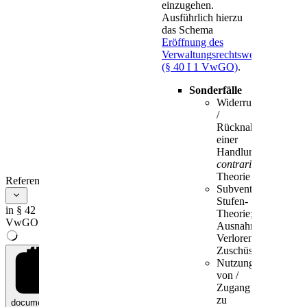
einzugehen.
Ausführlich hierzu
das Schema
Eröffnung des
Verwaltungsrechtswegs
(§ 40 I 1 VwGO)
.
Sonderfälle
Widerruf
/
Rücknahme
einer
Handlung:
actus-
contrarius
-
Theorie
References
Subventionsvergabe
Stufen-
in § 42
Theorie;
VwGO
Ausnahme:
Verlorene
Zuschüsse
Nutzung
von /
Zugang
zu
documents
0