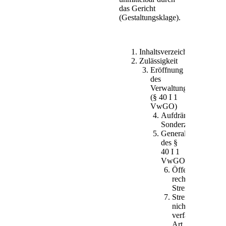
(1) Durch Klage
das Gericht
kann die Aufhebung
(Gestaltungsklage).
eines
Verwaltungsakts
(Anfechtungsklage)
sowie die
Inhaltsverzeichnis
Verurteilung zum
Zulässigkeit
Erlaß eines
Eröffnung
abgelehnten oder
des
unterlassenen
Verwaltungsrechtswegs
Verwaltungsakts
(§ 40 I 1
(Verpflichtungsklage)
VwGO)
begehrt werden.
Aufdrängende
(2) Soweit
Sonderzuweisung
gesetzlich nichts
Generalklausel
anderes bestimmt
des §
ist, ist die Klage nur
40 I 1
zulässig, wenn der
VwGO
Kläger geltend
Öffentlich-
macht, durch den
rechtliche
Verwaltungsakt oder
Streitigkeit
seine Ablehnung
Streitigkeit
oder Unterlassung
nicht-
in seinen Rechten
verfassungsrecht
verletzt zu sein.
Art