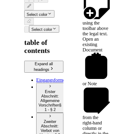
Select color
using the
toolbar above
Select color
the legal text.
Open an
table of
existing
contents
Document
Expand all
headings
Eingangsformel
or
Note
Erster
Abschnitt
:
Allgemeine
Vorschriften
§
1 - § 2
from the
Zweiter
right-hand
Abschnitt
:
column or
Verbot von
directly in the