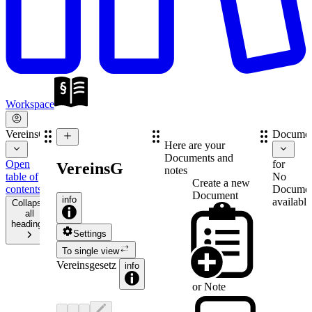
Workspace
VereinsG
Documen
Here are your
Documents and
Open
for
VereinsG
notes
table of
No
Create a new
contents
Documen
Document
info
available
Collapse
all
headings
Settings
To single view
Vereinsgesetz
info
or
Note