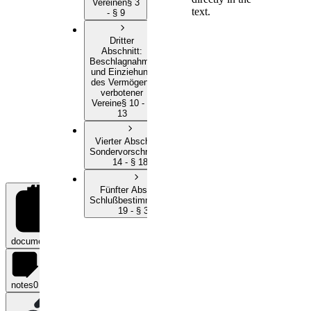
Vereinen
§ 3
text.
- § 9
Dritter
Abschnitt
:
Beschlagnahme
und Einziehung
des Vermögens
verbotener
Vereine
§ 10 - §
13
Vierter Abschnitt
:
Sondervorschriften
§
14 - § 18
Fünfter Abschnitt
:
Schlußbestimmungen
§
19 - § 33
documents
0
notes
0