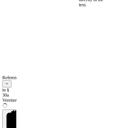
Ausführung
text.
der
Verordnung
(EU, Euratom)
Nr. 1141/2014
Zuständige Stelle im
Sinne der Artikel 16
Absatz 3, Artikel 23
Absatz 1 und
Absatz 5 sowie des
Artikels 28 Absatz 1
der Verordnung
References
(EU, Euratom) Nr.
1141/2014 des
in §
Europäischen
30a
Parlaments und des
VereinsG
Rates vom 22.
Oktober 2014 über
das Statut und die
Finanzierung
europäischer
politischer Parteien