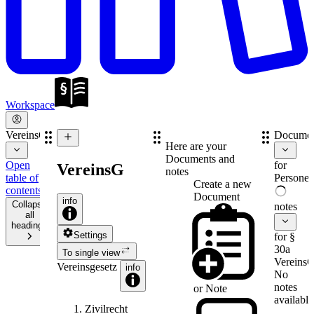
Workspace
VereinsG
Documen
Here are your
Documents and
Open
for
VereinsG
notes
table of
Personen
Create a new
contents
Document
info
Collapse
notes
all
headings
Settings
for §
30a
To single view
Vereins
Vereinsgesetz
info
No
notes
or
Note
available
Zivilrecht