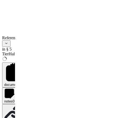
darf.
Im Fall des Satzes 2
ist das Lebensmittel
mit der
Haltungsform
Auslauf/Weide zu
kennzeichnen.
References
in § 5
TierHaltKennzG
documents
0
notes
0