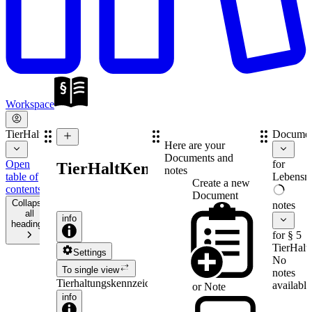
Workspace
TierHaltKennzG
Documen
Here are your
Documents and
Open
for
TierHaltKennzG
notes
table of
Lebensmi
Create a new
contents
Document
Collapse
notes
all
info
headings
for § 5
TierHal
Settings
No
To single view
notes
Tierhaltungskennzeichnungsgesetz
available
or
Note
info