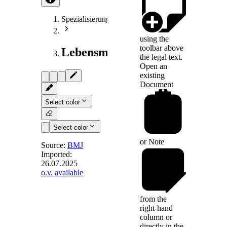
Spezialisierungen
using the
toolbar above
Lebensmittelrecht
the legal text.
Open an
existing
Document
Select color
Select color
or
Note
Source:
BMJ
Imported:
26.07.2025
§ 5
-
o.v. available
Bezeichnung
der
from the
Haltungsformen
right-hand
column or
directly in the