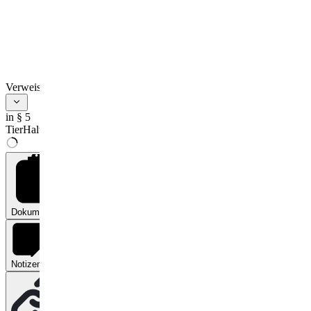
(EU) 2018/848
gekennzeichnet werden
darf.
Im Fall des Satzes 2
ist das Lebensmittel
mit der
Verweise
Haltungsform
Auslauf/Weide zu
in § 5
kennzeichnen.
TierHaltKennzG
Dokumente
0
Notizen
0