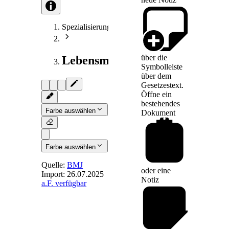
Spezialisierungen
über die
Lebensmittelrecht
Symbolleiste
über dem
Gesetzestext.
Öffne ein
bestehendes
Farbe auswählen
Dokument
Farbe auswählen
Quelle:
BMJ
oder eine
Import:
26.07.2025
Notiz
a.F. verfügbar
§ 5
-
Bezeichnung
der
Haltungsformen