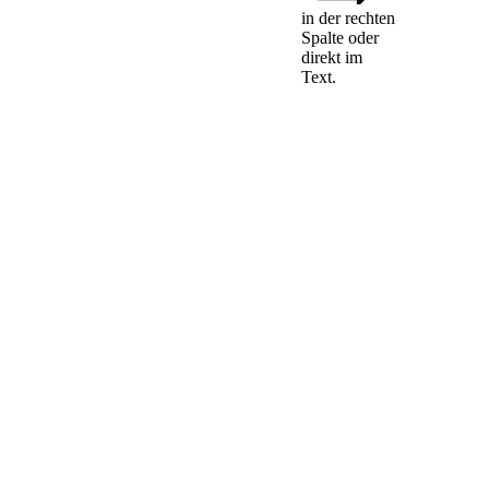
in der rechten
Spalte oder
(1) Bei der
direkt im
Kennzeichnung
Text.
nach § 3 Absatz 1
darf keine andere
Bezeichnung
verwendet werden
als die der nach § 4
Absatz 2 und 3
zugeordneten
Haltungsform, in
der die Tiere im
maßgeblichen
Haltungsabschnitt
nach § 3 Absatz 2
Satz 1 gehalten
wurden.
(2) Abweichend von
Absatz 1 darf die
Bezeichnung der
Haltungsform Bio
nur dann verwendet
werden, wenn das
in Verkehr