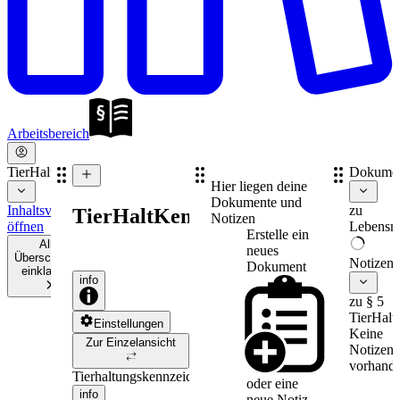
Arbeitsbereich
TierHaltKennzG
Dokume
Hier liegen deine
Dokumente und
Inhaltsverzeichnis
zu
TierHaltKennzG
Notizen
öffnen
Lebensmi
Erstelle ein
Alle
neues
Überschriften
Notizen
Dokument
einklappen
info
zu § 5
TierHal
Einstellungen
Keine
Zur Einzelansicht
Notizen
vorhande
Tierhaltungskennzeichnungsgesetz
oder eine
info
neue
Notiz