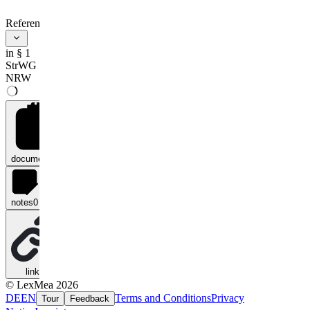
References
in § 1
StrWG
NRW
documents
0
notes
0
links
0
© LexMea 2026
DE
EN
Terms and Conditions
Privacy
Tour
Feedback