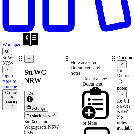
Workspace
StrWG
Documen
Here are your
NRW
Documents and
for
StrWG
notes
Open
Baurecht
Create a new
NRW
table of
Document
contents
notes
Collapse
info
all
for § 1
headings
StrWG
Settings
NRW
To single view
No
Straßen- und
notes
or
Note
Wegegesetz NRW
available
info