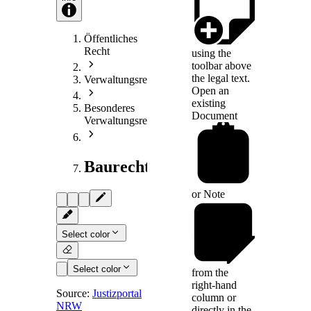
Öffentliches
Recht
using the
toolbar above
the legal text.
Verwaltungsrecht
Open an
existing
Besonderes
Document
Verwaltungsrecht
Baurecht
or
Note
Select color
Select color
from the
right-hand
Source:
Justizportal
column or
NRW
§ 1
-
directly in the