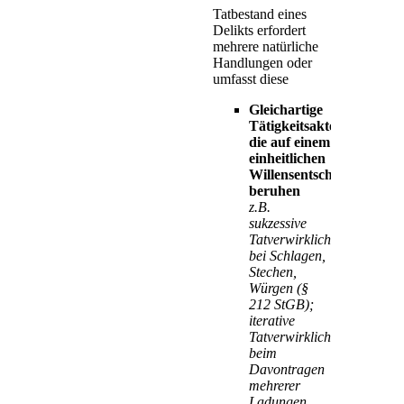
Tatbestand eines
Delikts erfordert
mehrere natürliche
Handlungen oder
umfasst diese
Gleichartige
Tätigkeitsakte,
die auf einem
einheitlichen
Willensentschluss
beruhen
z.B.
sukzessive
Tatverwirklichung
bei Schlagen,
Stechen,
Würgen (§
212 StGB);
iterative
Tatverwirklichung
beim
Davontragen
mehrerer
Ladungen