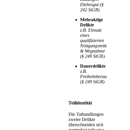
Diebesgut (§
242 StGB
)
Mehraktige
Delikte
z.B. Einsatz
eines
qualifizierten
Nötigungsmittels
& Wegnahme
(§ 249 StG
B)
Dauerdelikte
z.B.
Freiheitsberaubung
(§ 249 StGB
)
Teilidentität
Die Tathandlungen
zweier Delikte
überschneiden sich
zumindest teilweise