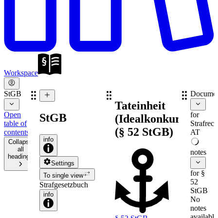
Workspace
StGB
Documen
Tateinheit
Open
for
StGB
(Idealkonkurrenz)
table of
Strafrech
(§ 52 StGB)
contents
AT
info
Collapse
all
notes
headings
Settings
for §
To single view
52
Strafgesetzbuch
StGB
info
No
notes
available