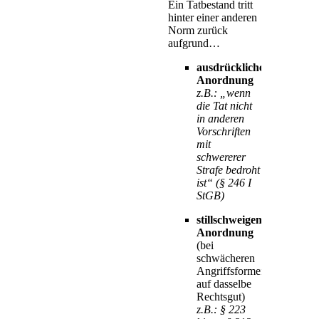
Ein Tatbestand tritt
hinter einer anderen
Norm zurück
aufgrund…
ausdrücklicher
Anordnung
z.B.: „wenn
die Tat nicht
in anderen
Vorschriften
mit
schwererer
Strafe bedroht
ist“ (§ 246 I
StGB)
stillschweigender
Anordnung
(bei
schwächeren
Angriffsformen
auf dasselbe
Rechtsgut)
z.B.: § 223