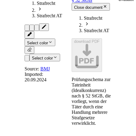
§ 52 StGB
Strafrecht
Close document
Strafrecht AT
Strafrecht
Strafrecht AT
download PDF
Select color
PDF
Select color
Source:
BMJ
Imported:
Prüfungsschema zur
20.09.2024
§ 52
-
Tateinheit
Tateinheit
(Idealkonkurrenz)
nach § 52 StGB, die
vorliegt, wenn der
Täter durch eine
(1) Verletzt dieselbe
Handlung mehrere
Handlung mehrere
Strafgesetze
Strafgesetze oder
verwirklicht.
dasselbe Strafgesetz
mehrmals, so wird