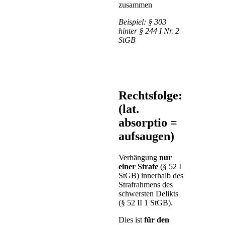
zusammen
Beispiel: § 303
hinter § 244 I Nr. 2
StGB
Rechtsfolge: Absorp
(lat.
absorptio =
aufsaugen)
Verhängung
nur
einer Strafe
(§ 52 I
StGB) innerhalb des
Strafrahmens des
schwersten Delikts
(§ 52 II 1 StGB).
Dies ist
für den