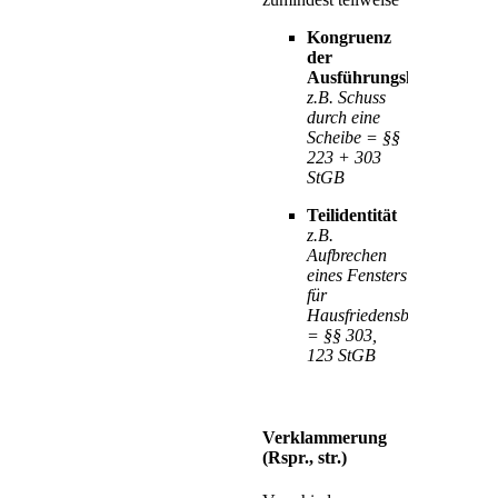
Kongruenz
der
Ausführungshandlung
z.B. Schuss
durch eine
Scheibe = §§
223 + 303
StGB
Teilidentität
z.B.
Aufbrechen
eines Fensters
für
Hausfriedensbruch
= §§ 303,
123 StGB
Verklammerung
(Rspr., str.)