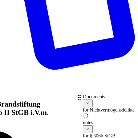
Documents
randstiftung
for
Nichtvermögensdelikte
b II StGB i.V.m.
notes
for § 306b StGB