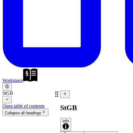
Workspace
StGB
Open table of contents
StGB
Collapse all headings
info