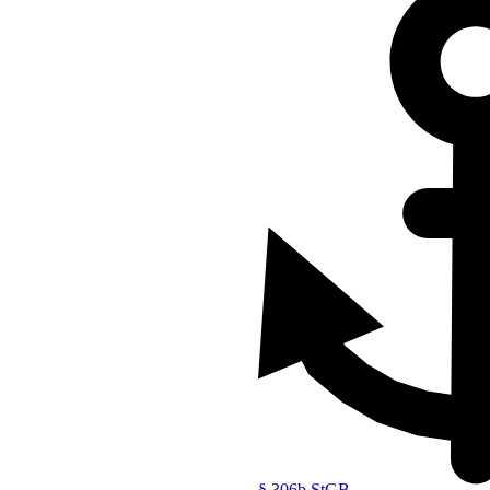
were Brandstiftung
 § 306 oder § 306a eine schwere
§ 306b StGB