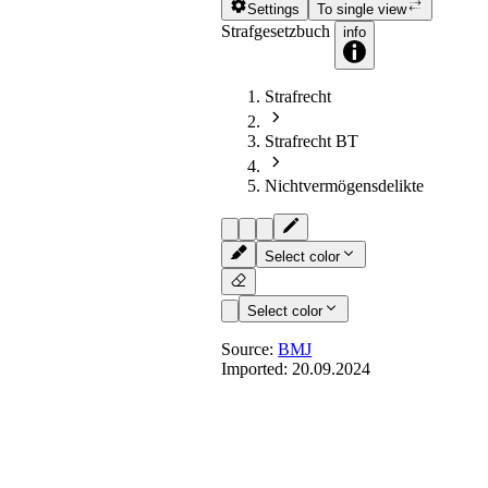
Settings
To single view
Strafgesetzbuch
info
Strafrecht
Strafrecht BT
Nichtvermögensdelikte
Select color
Select color
Source:
BMJ
Imported:
20.09.2024
§ 306b
- Besonders sch
(1) Wer durch eine Brandstiftung nach