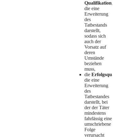
Qualifikation
,
an eine besondere
die eine
Folge der Tat eine
Erweiterung
schwerere Strafe, so
des
trifft sie den Täter
Tatbestands
oder den Teilnehmer
darstellt,
nur, wenn ihm
sodass sich
hinsichtlich dieser
auch der
Folge wenigstens
Vorsatz auf
Fahrlässigkeit zur
deren
Last fällt.
Umstände
beziehen
muss,
die
Erfolgsqualifikation
,
die eine
Erweiterung
des
Tatbestandes
darstellt, bei
der der Täter
mindestens
fahrlässig eine
umschriebene
Folge
verursacht