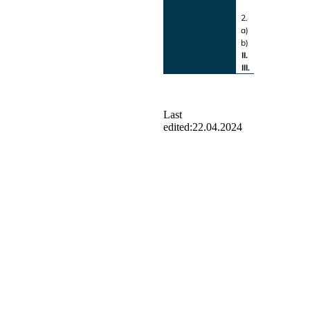
Grundtatbesta
2. Qualifikations
a)
Objektiver Ta
b)
Subjektiver T
II.
Rechtswidrigk
III.
Schuld
Last
edited:
22.04.2024