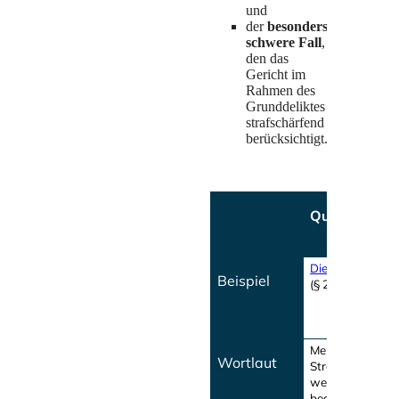
und
der
besonders
schwere Fall
,
den das
Gericht im
Rahmen des
Grunddeliktes
strafschärfend
berücksichtigt.
Qualifikation
Diebstahl mit W
Beispiel
(§ 244 StGB)
Meist: „Mit [hö
Wortlaut
Strafmaß] wird 
wer [das Grundd
begeht und dab