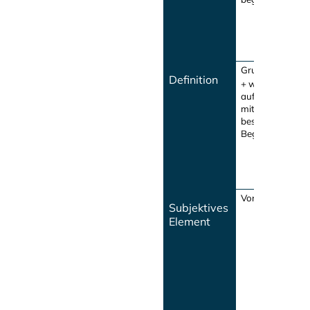
Grunddelikt
Definition
+ weiterer, dara
aufbauender Ta
mit zumeist eine
besonderen
Begehungsweis
Vorsatz
Subjektives
Element