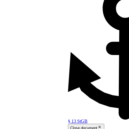
terlassen
zuwenden, der zum Tatbestand
esem Gesetz nur dann strafbar,
§ 13 StGB
 daß der Erfolg nicht eintritt,
Close document
lichung des gesetzlichen