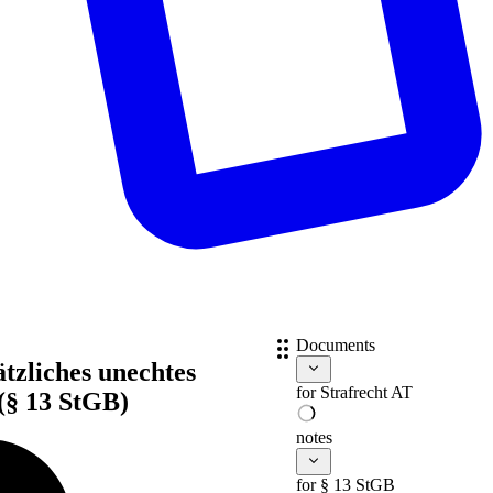
Documents
zliches unechtes
for
Strafrecht AT
 (§ 13 StGB)
notes
for § 13 StGB