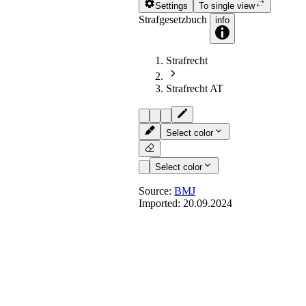
Settings
To single view
Strafgesetzbuch
info
Strafrecht
Strafrecht AT
Select color
Select color
Source:
BMJ
Imported:
20.09.2024
§ 13
- Begehen durch Un
(1) Wer es unterläßt, einen Erfolg ab
eines Strafgesetzes gehört, ist nach di
wenn er rechtlich dafür einzustehen hat,
und wenn das Unterlassen der Verwirk