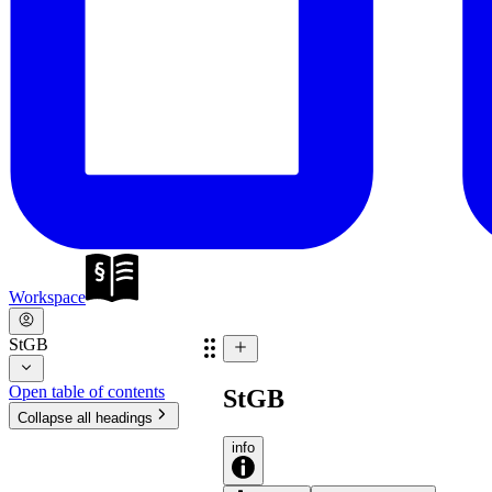
Workspace
StGB
Open table of contents
StGB
Collapse all headings
info