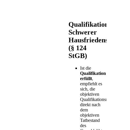
Qualifikation:
Schwerer
Hausfriedensbruch
(§ 124
StGB)
Ist die
Qualifikation
erfüllt
,
empfiehlt es
sich, die
objektiven
Qualifikationsmerkmale
direkt nach
dem
objektiven
Tatbestand
des