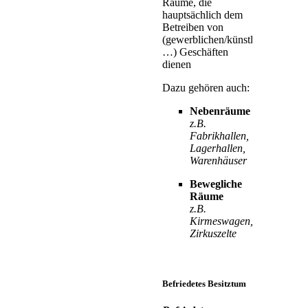
Räume, die
hauptsächlich dem
Betreiben von
(gewerblichen/künstlerischen/wis
…) Geschäften
dienen
Dazu gehören auch:
Nebenräume
z.B.
Fabrikhallen,
Lagerhallen,
Warenhäuser
Bewegliche
Räume
z.B.
Kirmeswagen,
Zirkuszelte
Befriedetes Besitztum