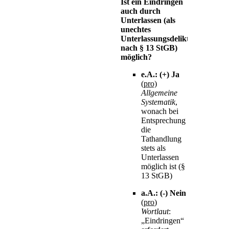
Ist ein Eindringen
auch durch
Unterlassen (als
unechtes
Unterlassungsdelikt
nach § 13 StGB)
möglich?
e.A.: (+) Ja
(pro)
Allgemeine
Systematik
,
wonach bei
Entsprechung
die
Tathandlung
stets als
Unterlassen
möglich ist (§
13 StGB)
a.A.: (-) Nein
(
pro
)
Wortlaut
:
„Eindringen“