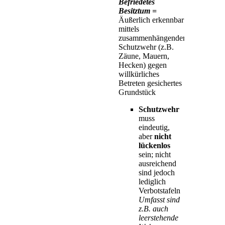
Befriedetes
Besitztum =
Äußerlich erkennbar
mittels
zusammenhängender
Schutzwehr (z.B.
Zäune, Mauern,
Hecken) gegen
willkürliches
Betreten gesichertes
Grundstück
Schutzwehr
muss
eindeutig,
aber
nicht
lückenlos
sein; nicht
ausreichend
sind jedoch
lediglich
Verbotstafeln
Umfasst sind
z.B. auch
leerstehende