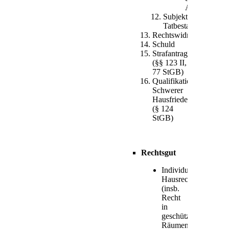
Aufforderun
Subjektiver
Tatbestand
Rechtswidrigkeit
Schuld
Strafantrag
(§§ 123 II,
77 StGB)
Qualifikation:
Schwerer
Hausfriedensbruch
(§ 124
StGB)
Rechtsgut
Individuelles
Hausrecht
(insb.
Recht
in
geschützten
Räumen