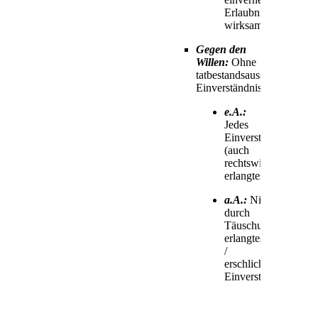
Erlaubnis
wirksam
Gegen den
Willen:
Ohne
tatbestandsausschließendes
Einverständnis
e.A.:
Jedes
Einverständnis
(auch
rechtswidrig
erlangtes)
a.A.:
Nicht
durch
Täuschung
erlangtes
/
erschlichenes
Einverständnis