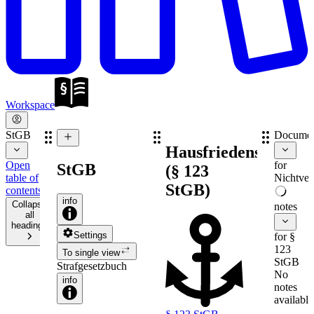
Workspace
StGB
Documen
Hausfriedensbruch
Open
for
StGB
(§ 123
table of
Nichtver
StGB)
contents
info
Collapse
notes
all
headings
Settings
for §
123
To single view
StGB
Strafgesetzbuch
No
info
notes
available