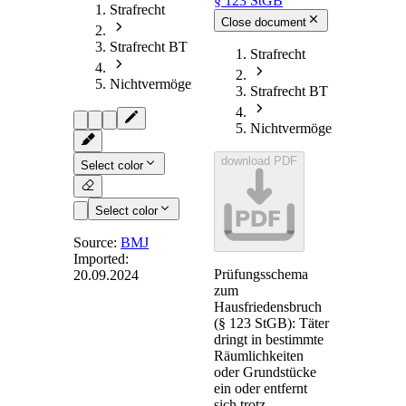
§ 123 StGB
Strafrecht
Close document
Strafrecht BT
Strafrecht
Nichtvermögensdelikte
Strafrecht BT
Nichtvermögensdelikte
download PDF
Select color
PDF
Select color
Source:
BMJ
Imported:
Prüfungsschema
20.09.2024
§ 123
-
zum
Hausfriedensbruch
Hausfriedensbruch
(§ 123 StGB): Täter
dringt in bestimmte
Räumlichkeiten
(1) Wer in die
oder Grundstücke
Wohnung, in die
ein oder entfernt
Geschäftsräume
sich trotz