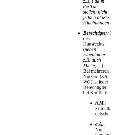
z.B. Fuß in
die Tür
stellen; nicht
jedoch bloßes
Hineinlangen (str.)
Berechtigter:
Inhaber
des
Hausrechts
(
neben
Eigentümer
z.B. auch
Mieter, …
)
Bei mehreren
Nutzern (
z.B.
WG
) ist jeder
Berechtigter;
bei Konflikt:
h.M.
:
Zumutbarkeit
entscheidend
a.A.
:
Nur
einvernehmliche