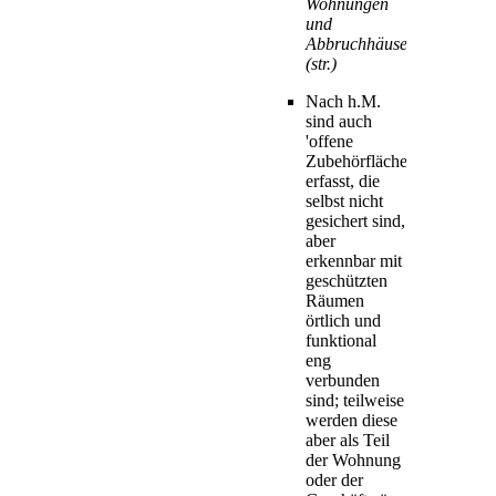
Wohnungen
und
Abbruchhäuser
(str.)
Nach h.M.
sind auch
'offene
Zubehörflächen'
erfasst, die
selbst nicht
gesichert sind,
aber
erkennbar mit
geschützten
Räumen
örtlich und
funktional
eng
verbunden
sind; teilweise
werden diese
aber als Teil
der Wohnung
oder der