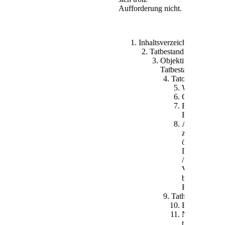
oder in das
Aufforderung nicht.
befriedete Besitztum
eines anderen oder
in abgeschlossene
Inhaltsverzeichnis
Räume, welche zum
Tatbestand
öffentlichen Dienst
Objektiver
oder Verkehr
Tatbestand
bestimmt sind,
Tatobjekt
widerrechtlich
Wohnung
eindringt, oder wer,
Geschäftsrä
wenn er ohne
Befriedetes
Befugnis darin
Besitztum
verweilt, auf die
Abgeschlosse
Aufforderung des
zum
Berechtigten sich
öffentlichen
nicht entfernt, wird
Dienst
mit Freiheitsstrafe
/
bis zu einem Jahr
Verkehr
oder mit Geldstrafe
bestimmte
bestraft.
Räume
(2) Die Tat wird nur
Tathandlung
auf Antrag verfolgt.
Eindringen
Nichtentfern
trotz