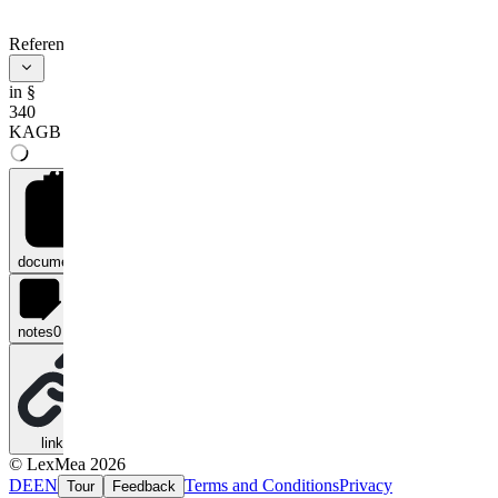
Rechtsverordnung nach Absatz 3,
ein Pensionsgeschäft abschließt,
References
59.
entgegen
in §
a)
§ 205 Satz 1, auch in
340
Verbindung mit § 218
KAGB
Satz 2, § 220 oder §
284 Absatz 1,
b)
§ 225 Absatz 1 Satz 3,
c)
§ 265 Satz 1 oder
documents
0
d)
§ 276 Absatz 1 Satz 1
einen Leerverkauf durchführt,
notes
0
60.
entgegen § 206 Absatz 3 Satz 2
nicht sicherstellt, dass der
Gesamtwert der
Schuldverschreibungen 80 Prozent
des Wertes des inländischen
links
0
OGAW nicht übersteigt,
© LexMea 2026
DE
EN
Terms and Conditions
Privacy
Tour
Feedback
61.
einer Vorschrift des § 206 Absatz 5