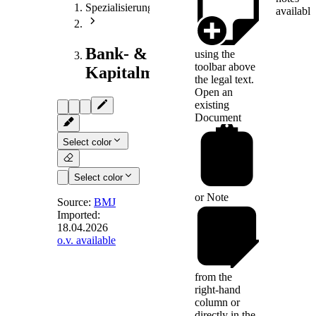
Spezialisierungen
available
Bank- &
using the
toolbar above
Kapitalmarktrecht
the legal text.
Open an
existing
Document
Select color
Select color
or
Note
Source:
BMJ
Imported:
18.04.2026
§ 340
-
o.v. available
Bußgeldvorschriften
from the
right-hand
(1) Ordnungswidrig
column or
handelt, wer
directly in the