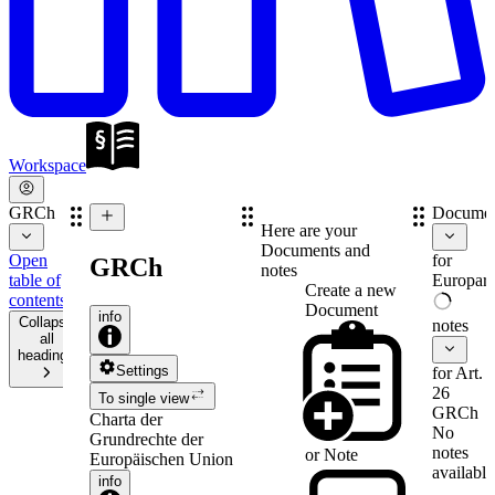
Workspace
GRCh
Documen
Here are your
Documents and
Open
for
GRCh
notes
table of
Europare
Create a new
contents
Document
info
Collapse
notes
all
headings
Settings
for Art.
26
To single view
GRCh
Charta der
No
Grundrechte der
notes
or
Note
Europäischen Union
available
info