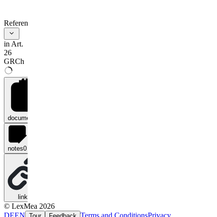
References
in Art.
26
GRCh
documents
0
notes
0
links
0
© LexMea 2026
DE
EN
Terms and Conditions
Privacy
Tour
Feedback