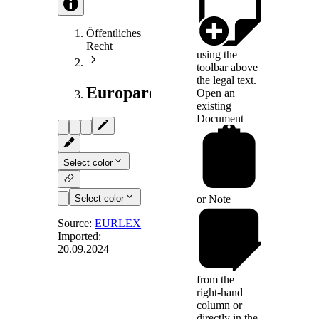
Öffentliches
Recht
using the
toolbar above
the legal text.
Europarecht
Open an
existing
Document
Select color
Select color
or
Note
Source:
EURLEX
Imported:
20.09.2024
Art. 26
-
Integration von
from the
Menschen mit
right-hand
Behinderung
column or
directly in the