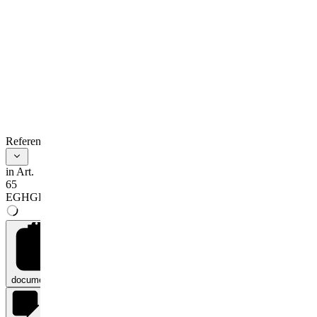
References
in Art.
65
EGHGB
documents
0