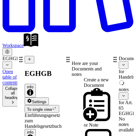
Workspace
EGHGB
Documen
Here are your
Documents and
Open
for
EGHGB
notes
table of
Handelsr
Create a new
contents
Document
info
Collapse
notes
all
headings
Settings
for Art.
65
To single view
EGHGB
Einführungsgesetz
No
zum
notes
or
Note
Handelsgesetzbuch
available
info