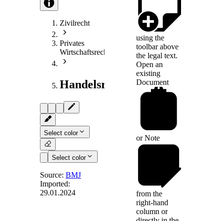
Zivilrecht
using the
Privates
toolbar above
Wirtschaftsrecht
the legal text.
Open an
existing
Document
Handelsrecht
Select color
or
Note
Select color
Source:
BMJ
Imported:
29.01.2024
from the
Art. 65
right-hand
column or
directly in the