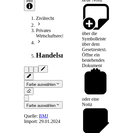
info
Zivilrecht
Privates
über die
Wirtschaftsrecht
Symbolleiste
über dem
Gesetzestext.
Handelsrecht
Öffne ein
bestehendes
Dokument
Farbe auswählen
oder eine
Notiz
Farbe auswählen
Quelle:
BMJ
Import:
29.01.2024
Art. 65