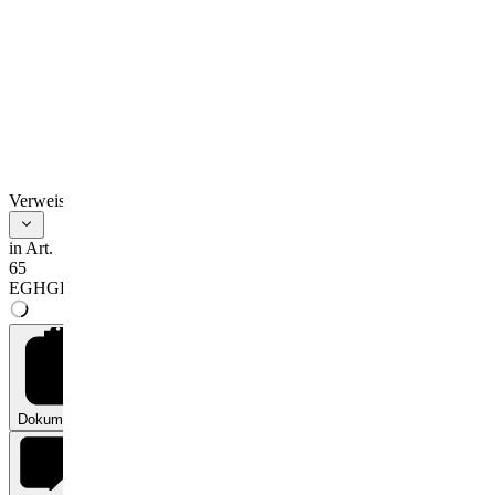
Verweise
in Art.
65
EGHGB
Dokumente
0