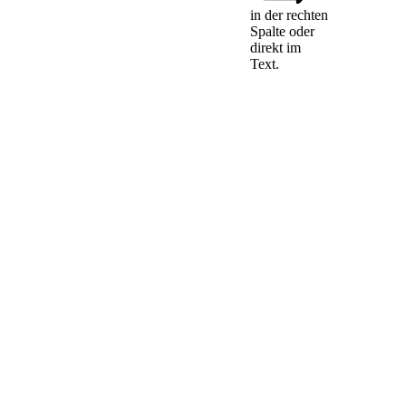
in der rechten
Spalte oder
Die Pflicht, die
direkt im
inländische
Text.
Geschäftsanschrift
bei dem Gericht
nach den §§ 13,
13d, 13e, 29 und
106 des
Handelsgesetzbuchs
in der ab dem
Inkrafttreten des
Gesetzes vom 23.
Oktober 2008
(BGBl. I S. 2026)
am 1. November
2008 geltenden
Fassung zur
Eintragung in das
Handelsregister
anzumelden, gilt
auch für diejenigen,
die zu diesem
Zeitpunkt bereits in
das Handelsregister