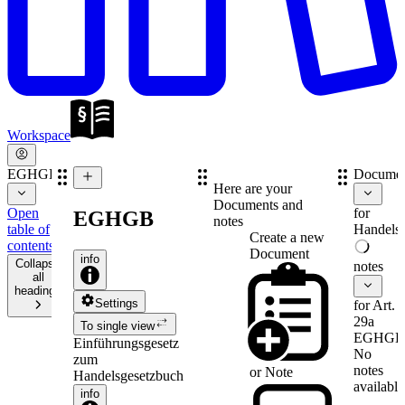
Workspace
EGHGB
Documen
Here are your
Documents and
Open
for
EGHGB
notes
table of
Handelsr
Create a new
contents
Document
info
Collapse
notes
all
headings
Settings
for Art.
29a
To single view
EGHGB
Einführungsgesetz
No
zum
notes
or
Note
Handelsgesetzbuch
available
info