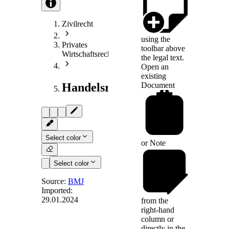
Zivilrecht
using the
Privates
toolbar above
Wirtschaftsrecht
the legal text.
Open an
existing
Document
Handelsrecht
Select color
or
Note
Select color
Source:
BMJ
Imported:
29.01.2024
from the
Art. 29a
right-hand
column or
directly in the