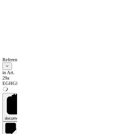
References
in Art.
29a
EGHGB
documents
0