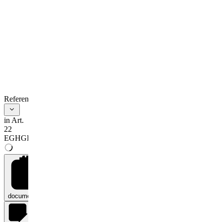
References
in Art.
22
EGHGB
documents
0