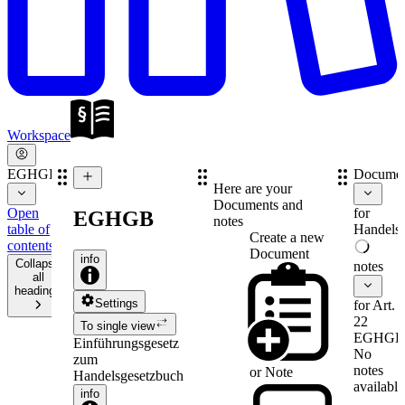
Workspace
EGHGB
Documen
Here are your
Documents and
Open
for
EGHGB
notes
table of
Handelsr
Create a new
contents
Document
info
Collapse
notes
all
headings
Settings
for Art.
22
To single view
EGHGB
Einführungsgesetz
No
zum
notes
or
Note
Handelsgesetzbuch
available
info