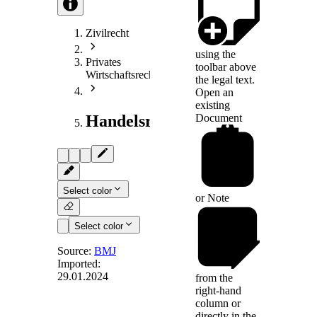
Zivilrecht
using the
Privates
toolbar above
Wirtschaftsrecht
the legal text.
Open an
existing
Document
Handelsrecht
Select color
or
Note
Select color
Source:
BMJ
Imported:
29.01.2024
from the
Art. 22
right-hand
column or
directly in the