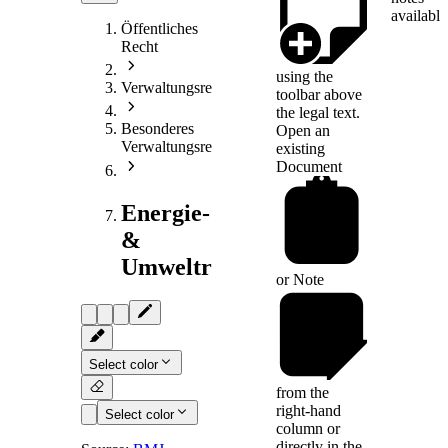
available
Öffentliches
Recht
using the
Verwaltungsrecht
toolbar above
the legal text.
Besonderes
Open an
Verwaltungsrecht
existing
Document
Energie-
&
Umweltrecht
or
Note
Select color
from the
right-hand
Select color
column or
directly in the