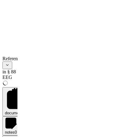
References
in § 88
EEG
documents
0
notes
0