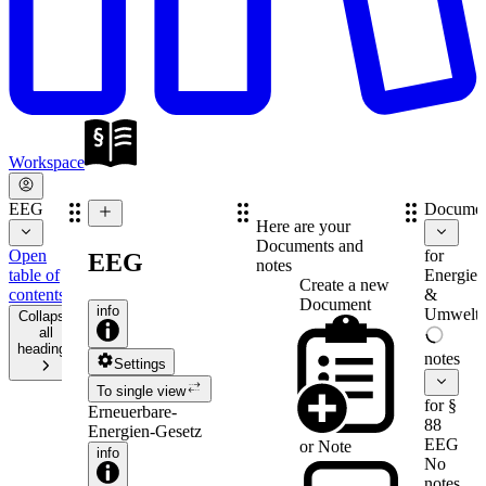
Workspace
EEG
Documen
Here are your
Documents and
Open
for
EEG
notes
table of
Energie-
Create a new
contents
&
Document
info
Umweltr
Collapse
all
headings
notes
Settings
To single view
for §
Erneuerbare-
88
Energien-Gesetz
EEG
or
Note
info
No
notes