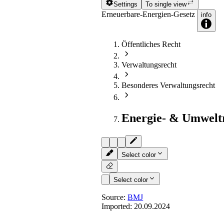
Settings
To single view
Erneuerbare-Energien-Gesetz
info
Öffentliches Recht
Verwaltungsrecht
Besonderes Verwaltungsrecht
Energie- & Umwelt
Select color
Select color
Source:
BMJ
Imported:
20.09.2024
§ 38f
- Zuschläge für Solaran