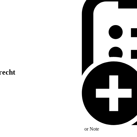
recht
or
Note
lagen des zweiten