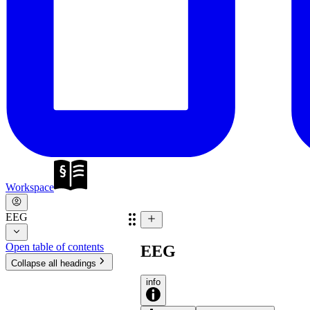
Workspace
EEG
Open table of contents
EEG
Collapse all headings
info