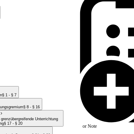
en
§ 1 - § 7
lungsgremium
§ 8 - § 16
 grenzübergreifende Unterrichtung
ng
§ 17 - § 20
or
Note