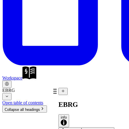
Workspace
EBRG
Open table of contents
EBRG
Collapse all headings
info