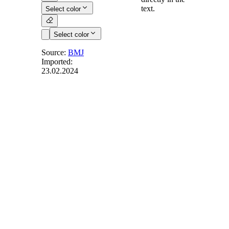
text.
Select color
Select color
Source:
BMJ
Imported:
23.02.2024
§ 19
-
Verfahren zur
Unterrichtung
und Anhörung
Soll ein Verfahren
zur Unterrichtung
und Anhörung der
Arbeitnehmer
eingeführt werden,
ist schriftlich zu
vereinbaren, unter
welchen
Voraussetzungen die
Arbeitnehmervertreter