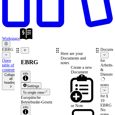
Workspace
EBRG
Documen
Here are your
Documents and
Open
for
EBRG
notes
table of
Arbeits-
Create a new
contents
&
Document
info
Dienstve
Collapse
all
headings
notes
Settings
To single view
for §
Europäische
19
Betriebsräte-Gesetz
EBRG
or
Note
info
No
notes