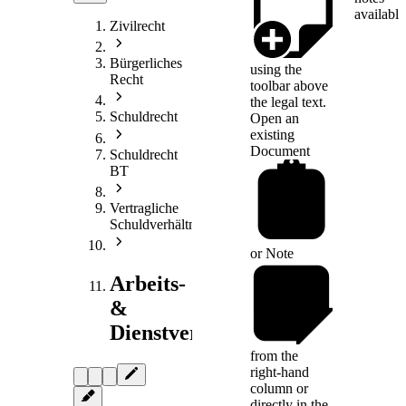
available
Zivilrecht
Bürgerliches
using the
Recht
toolbar above
the legal text.
Schuldrecht
Open an
existing
Document
Schuldrecht
BT
Vertragliche
Schuldverhältnisse
or
Note
Arbeits-
&
Dienstvertragsrecht
from the
right-hand
column or
directly in the