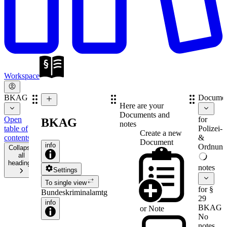
Workspace
BKAG
Documen
Here are your
Documents and
Open
for
BKAG
notes
table of
Polizei-
Create a new
contents
&
Document
info
Ordnung
Collapse
all
headings
notes
Settings
To single view
for §
Bundeskriminalamtgesetz
29
info
BKAG
or
Note
No
notes