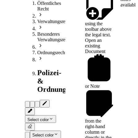
Öffentliches
available
Recht
Verwaltungsrecht
using the
toolbar above
Besonderes
the legal text.
Verwaltungsrecht
Open an
existing
Document
Ordnungsrecht
Polizei-
&
or
Note
Ordnungsrecht
Select color
from the
right-hand
column or
Select color
directly in the