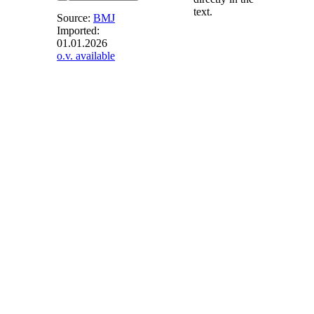
text.
Source:
BMJ
Imported:
01.01.2026
§ 29
-
o.v. available
Polizeilicher
Informationsverbund,
Verordnungsermächtigung
(1) Das
Bundeskriminalamt
ist im Rahmen
seiner Aufgabe nach
§ 2 Absatz 3
Zentralstelle für den
polizeilichen
Informationsverbund
zwischen Bund und
Ländern. Es stellt zu
diesem Zweck ein
einheitliches
Verbundsystem zur
Verfügung.