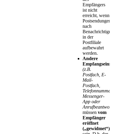
Empfängers
ist nicht
erreicht, wenn
Postsendungen
nach
Benachrichtigung
in der
Postfiliale
aufbewahrt
werden.
Andere
Empfangseinrichtungen
(z.B.
Postfach, E-
Mail-
Postfach,
Telefonnummer,
Messenger-
App oder
Anrufbeantworter)
müssen
vom
Empfänger
eröffnet
(„gewidmet“)
sein. D.h. der