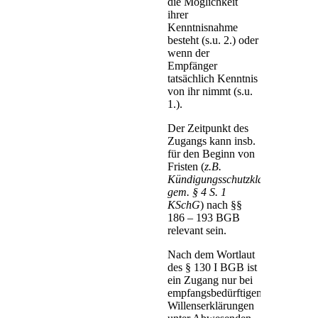
die Möglichkeit
ihrer
Kenntnisnahme
besteht (s.u. 2.) oder
wenn der
Empfänger
tatsächlich Kenntnis
von ihr nimmt (s.u.
1.).
Der Zeitpunkt des
Zugangs kann insb.
für den Beginn von
Fristen (
z.B.
Kündigungsschutzklage
gem. § 4 S. 1
KSchG
) nach §§
186 – 193 BGB
relevant sein.
Nach dem Wortlaut
des § 130 I BGB ist
ein Zugang nur bei
empfangsbedürftigen
Willenserklärungen