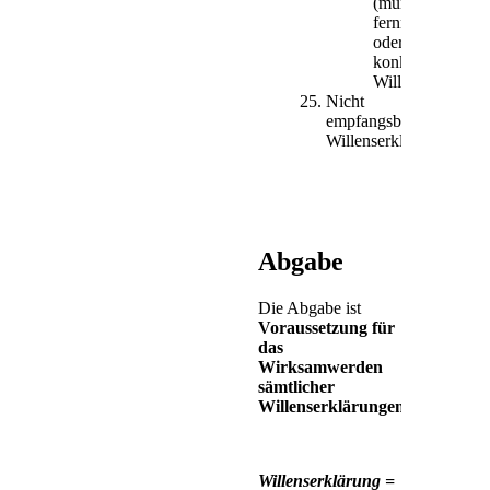
(mündliche,
fernmündliche
oder
konkludente)
Willenserklärun
Nicht
empfangsbedürftige
Willenserklärungen
Abgabe
Die Abgabe ist
Voraussetzung für
das
Wirksamwerden
sämtlicher
Willenserklärungen
.
Willenserklärung =