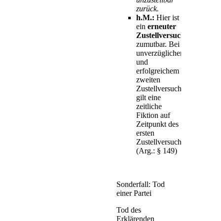
zurück.
h.M.:
Hier ist
ein
erneuter
Zustellversuch
zumutbar. Bei
unverzüglichem
und
erfolgreichem
zweiten
Zustellversuch
gilt eine
zeitliche
Fiktion auf
Zeitpunkt des
ersten
Zustellversuchs
(Arg.: § 149)
Sonderfall: Tod
einer Partei
Tod des
Erklärenden