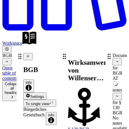
Workspace
BGB
Documen
Wirksamwerden
Open
for
BGB
von
table of
BGB
Willenserklärungen
contents
AT
info
Collapse
Abgabe und
all
notes
Zugang (§
headings
Settings
130 BGB)
for §
To single view
130
Bürgerliches
BGB
Gesetzbuch
info
No
notes
available