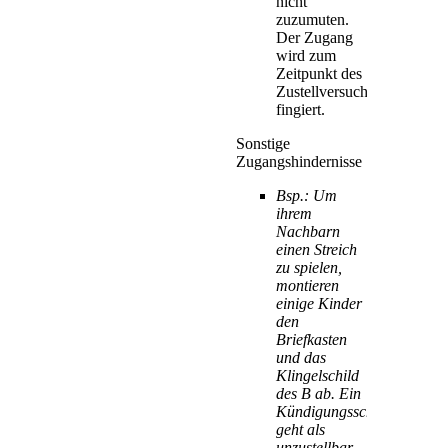
nicht
zuzumuten.
Der Zugang
wird zum
Zeitpunkt des
Zustellversuchs
fingiert.
Sonstige
Zugangshindernisse
Bsp.: Um
ihrem
Nachbarn
einen Streich
zu spielen,
montieren
einige Kinder
den
Briefkasten
und das
Klingelschild
des B ab. Ein
Kündigungsschreiben
geht als
unzustellbar