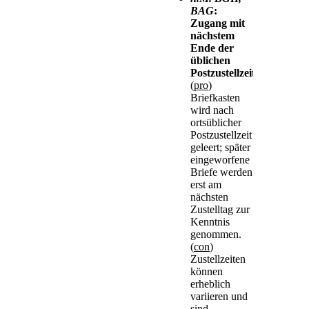
BAG
:
Zugang mit
nächstem
Ende der
üblichen
Postzustellzeit
(
pro
)
Briefkasten
wird nach
ortsüblicher
Postzustellzeit
geleert; später
eingeworfene
Briefe werden
erst am
nächsten
Zustelltag zur
Kenntnis
genommen.
(
con
)
Zustellzeiten
können
erheblich
variieren und
sind