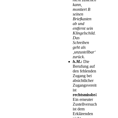
kann,
montiert B
seinen
Briefkasten
ab und
entfernt sein
Klingelschild.
Das
Schreiben
geht als
‚unzustellbar‘
zurück.
h.M.:
Die
Berufung auf
den fehlenden
Zugang bei
absichtlicher
Zugangsvereitelung
ist
rechtsmissbräuchlich
.
Ein erneuter
Zustellversuch
ist dem
Erklärenden