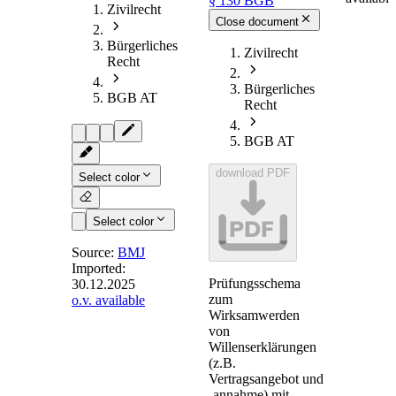
§ 130 BGB
Zivilrecht
Close document
Bürgerliches
Zivilrecht
Recht
Bürgerliches
BGB AT
Recht
BGB AT
download PDF
Select color
PDF
Select color
Source:
BMJ
Imported:
Prüfungsschema
30.12.2025
§ 130
-
zum
o.v. available
Wirksamwerden
Wirksamwerden
von
der
Willenserklärungen
Willenserklärung
(z.B.
Vertragsangebot und
gegenüber
-annahme) mit