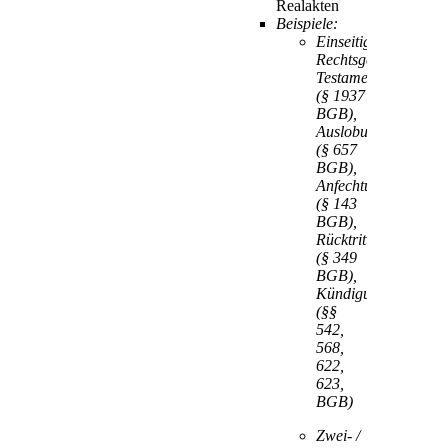
Realakten
Beispiele:
Einseitige
Rechtsgeschäfte:
Testament
(§ 1937
BGB),
Auslobung
(§ 657
BGB),
Anfechtung
(§ 143
BGB),
Rücktritt
(§ 349
BGB),
Kündigung
(§§
542,
568,
622,
623,
BGB)
Zwei- /