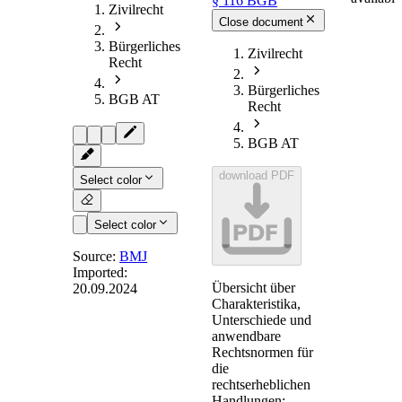
§ 116 BGB
Zivilrecht
Close document
Bürgerliches
Zivilrecht
Recht
Bürgerliches
BGB AT
Recht
BGB AT
download PDF
Select color
PDF
Select color
Source:
BMJ
Imported:
Übersicht über
20.09.2024
§ 116
-
Charakteristika,
Geheimer
Unterschiede und
anwendbare
Vorbehalt
Rechtsnormen für
die
rechtserheblichen
Handlungen: