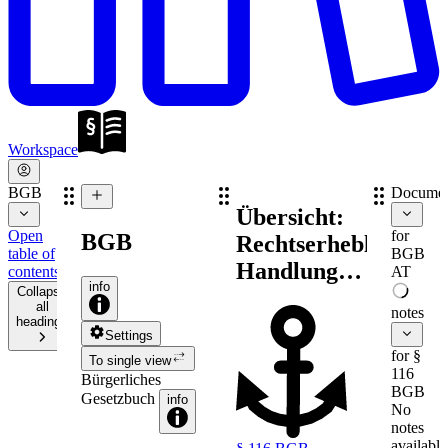
Workspace
BGB
Documen
Übersicht:
Open
for
BGB
Rechtserhebliche
table of
BGB
Handlungen
contents
AT
info
Collapse
(Willenserklärung,
all
notes
Realakt,
headings
Settings
Rechtsgeschäft,
for §
To single view
116
geschäftsähnliche
Bürgerliches
BGB
Gesetzbuch
info
Handlung)
No
notes
available