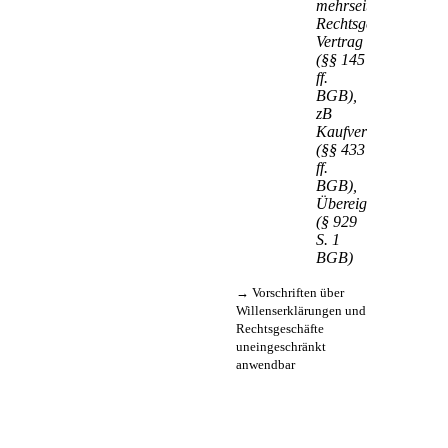
mehrseitige
Rechtsgeschäfte:
Vertrag
(§§ 145
ff.
BGB),
zB
Kaufvertrag
(§§ 433
ff.
BGB),
Übereignung
(§ 929
S. 1
BGB)
→ Vorschriften über
Willenserklärungen und
Rechtsgeschäfte
uneingeschränkt
anwendbar