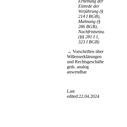
Erhebung der
Einrede der
Verjährung (§
214 I BGB),
Mahnung (§
286 BGB),
Nachfristsetzung
(§§ 281 I 1,
323 I BGB)
→ Vorschriften über
Willenserklärungen
und Rechtsgeschäfte
grds. analog
anwendbar
Last
edited:
22.04.2024