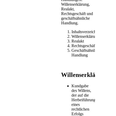
Eine
Willenserklärung,
Willenserklärung ist
Realakt,
nicht deshalb
Rechtsgeschäft und
nichtig, weil sich
geschäftsähnliche
der Erklärende
Handlung.
insgeheim
vorbehält, das
Inhaltsverzeichnis
Erklärte nicht zu
Willenserklärung
wollen. Die
Realakt
Erklärung ist
Rechtsgeschäft
nichtig, wenn sie
Geschäftsähnliche
einem anderen
Handlung
gegenüber
abzugeben ist und
dieser den Vorbehalt
kennt.
Willenserklärung
Kundgabe
des Willens,
der auf die
Herbeiführung
eines
rechtlichen
Erfolgs