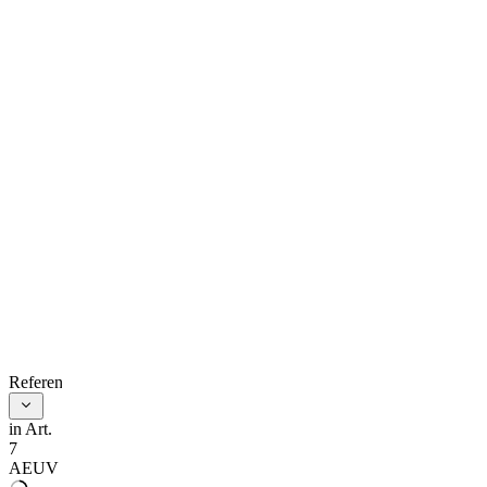
References
in Art.
7
AEUV