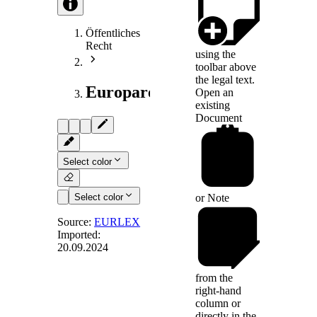
Öffentliches
Recht
using the
toolbar above
the legal text.
Europarecht
Open an
existing
Document
Select color
Select color
or
Note
Source:
EURLEX
Imported:
20.09.2024
Art. 7
-
[Kohärenzprinzip]
from the
right-hand
column or
Die Union achtet
directly in the