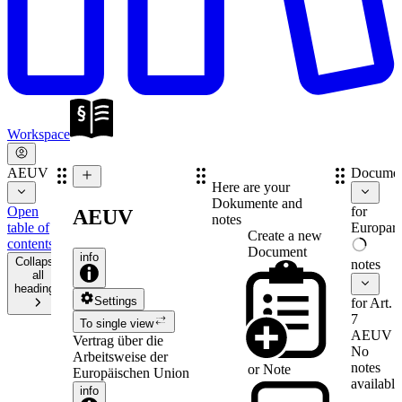
Workspace
AEUV
Documen
Here are your
Dokumente and
Open
for
AEUV
notes
table of
Europare
Create a new
contents
Document
info
Collapse
notes
all
headings
Settings
for Art.
7
To single view
AEUV
Vertrag über die
No
Arbeitsweise der
notes
or
Note
Europäischen Union
available
info