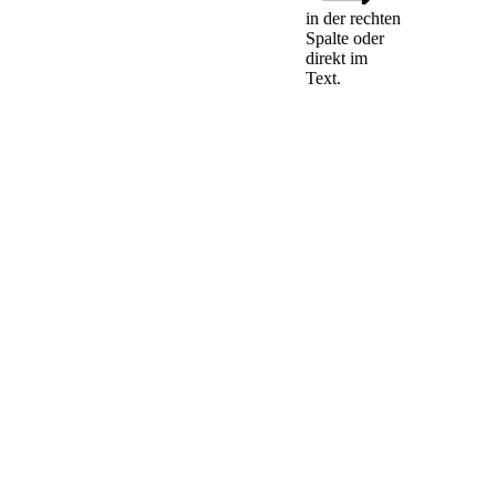
in der rechten
In Deutschland
Spalte oder
zugelassene
direkt im
Wertpapierinstitute,
Text.
die in anderen
Vertragsstaaten oder
in Drittstaaten über
Zweigniederlassungen
oder über
Tochterunternehmen
verfügen, die als
Finanzinstitut
gemäß Artikel 4
Absatz 1 Nummer
26 der Verordnung
(EU) Nr. 575/2013
einzustufen sind,
haben jährlich,
aufgeschlüsselt nach
Mitgliedstaaten der
Europäischen Union
und Drittstaaten, die
folgenden Angaben
in eine Anlage zum
Jahresabschluss im