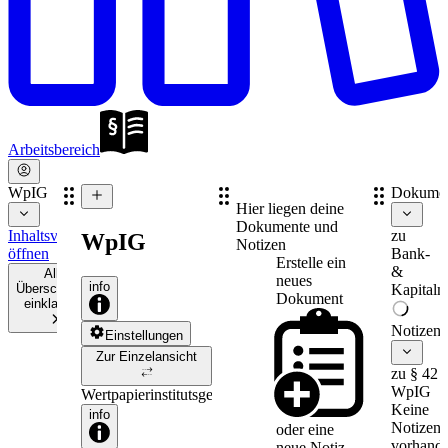
Arbeitsbereich
WpIG
Dokume
Hier liegen deine
Dokumente und
Inhaltsverzeichnis
zu
WpIG
Notizen
öffnen
Bank-
Erstelle ein
&
Alle
neues
info
Überschriften
Kapitalm
Dokument
einklappen
Notizen
Einstellungen
Zur Einzelansicht
zu § 42
WpIG
Wertpapierinstitutsgesetz
Keine
info
Notizen
oder eine
vorhande
neue
Notiz