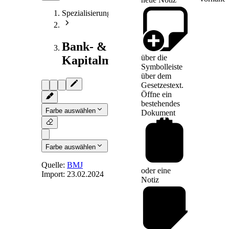
Spezialisierungen
Bank- &
über die
Kapitalmarktrecht
Symbolleiste
über dem
Gesetzestext.
Öffne ein
bestehendes
Farbe auswählen
Dokument
Farbe auswählen
Quelle:
BMJ
oder eine
Import:
23.02.2024
Notiz
§ 42
-
Länderspezifische
Berichterstattung