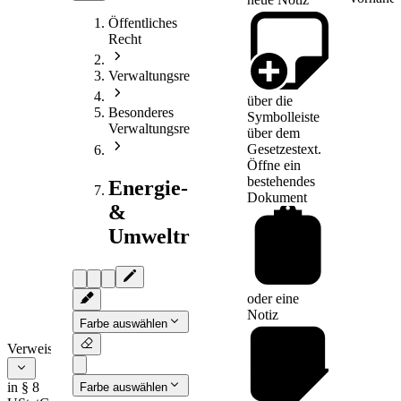
Öffentliches
Recht
Verwaltungsrecht
über die
Besonderes
Symbolleiste
Verwaltungsrecht
über dem
Gesetzestext.
Öffne ein
bestehendes
Energie-
Dokument
&
Umweltrecht
oder eine
Notiz
Farbe auswählen
Verweise
in § 8
Farbe auswählen