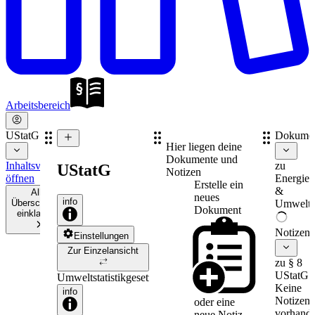
Arbeitsbereich
UStatG
Dokume
Hier liegen deine
Dokumente und
Inhaltsverzeichnis
zu
UStatG
Notizen
öffnen
Energie-
Erstelle ein
&
Alle
neues
info
Überschriften
Umweltr
Dokument
einklappen
Notizen
Einstellungen
Zur Einzelansicht
zu § 8
UStatG
Umweltstatistikgesetz
Keine
info
Notizen
oder eine
vorhande
neue
Notiz