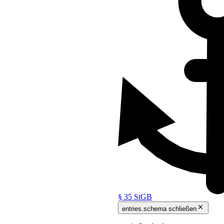
 Notstand
 anders abwendbaren Gefahr für
§ 35 StGB
idrige Tat begeht, um die Gefahr
entries.schema schließen
er anderen ihm nahestehenden
d. Dies gilt nicht, soweit dem