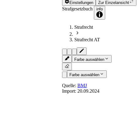
Einstellungen
Zur Einzelansicht
Strafgesetzbuch
info
Strafrecht
Strafrecht AT
Farbe auswählen
Farbe auswählen
Quelle:
BMJ
Import:
20.09.2024
§ 35
- Entschuldigender
(1) Wer in einer gegenwärtigen, nicht
Leben, Leib oder Freiheit eine rechtsw
von sich, einem Angehörigen oder ein
Person abzuwenden, handelt ohne Schul