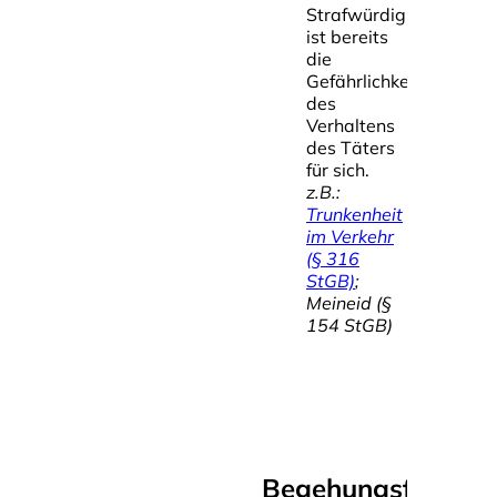
Strafwürdig
ist bereits
die
Gefährlichkeit
des
Verhaltens
des Täters
für sich.
z.B.:
Trunkenheit
im Verkehr
(§ 316
StGB)
;
Meineid (§
154 StGB)
Begehungsform: