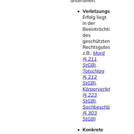
unterteilen:
Verletzungsdelikte
Erfolg liegt
in der
Beeinträchtigung
des
geschützten
Rechtsgutes
z.B.:
Mord
(§ 211
StGB)
,
Totschlag
(§ 212
StGB)
,
Körperverletzung
(§ 223
StGB)
,
Sachbeschädigung
(§ 303
StGB)
Konkrete