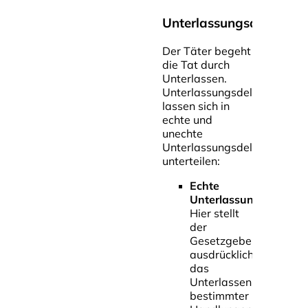
Unterlassungsdelikte
Der Täter begeht
die Tat durch
Unterlassen.
Unterlassungsdelikte
lassen sich in
echte und
unechte
Unterlassungsdelikte
unterteilen:
Echte
Unterlassungsdelikte
Hier stellt
der
Gesetzgeber
ausdrücklich
das
Unterlassen
bestimmter