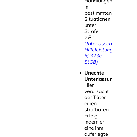
Handlungen
in
bestimmten
Situationen
unter
Strafe.
z.B.:
Unterlassene
Hilfeleistung
(§ 323c
StGB)
Unechte
Unterlassungsdelikte
Hier
verursacht
der Täter
einen
strafbaren
Erfolg,
indem er
eine ihm
auferlegte