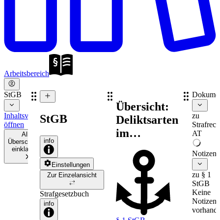
Arbeitsbereich
StGB
Dokume
Übersicht:
Inhaltsverzeichnis
zu
StGB
Deliktsarten
öffnen
Strafrech
im
AT
Alle
info
Überschriften
Strafrecht
einklappen
Notizen
Einstellungen
zu § 1
Zur Einzelansicht
StGB
Keine
Strafgesetzbuch
Notizen
info
vorhande