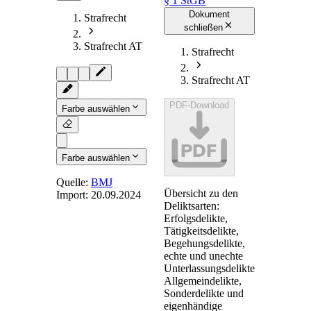
§ 1 StGB
Dokument
Strafrecht
schließen
Strafrecht AT
Strafrecht
Strafrecht AT
PDF-Download
Farbe auswählen
PDF
Farbe auswählen
Quelle:
BMJ
Übersicht zu den
Import:
20.09.2024
§ 1
- Keine
Deliktsarten:
Strafe ohne
Erfolgsdelikte,
Tätigkeitsdelikte,
Gesetz
Begehungsdelikte,
echte und unechte
Unterlassungsdelikte,
Allgemeindelikte,
Eine Tat kann nur
Sonderdelikte und
bestraft werden,
eigenhändige
wenn die