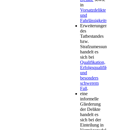
in
Vorsatzdelikte
und
Fahrlässigkeitsdelikte
.
Erweiterungen
des
Tatbestandes
bzw.
Strafzumessungsregelunge
handelt es
sich bei
Qualifikation,
Erfolgsqualifikation
und
besonders
schwerem
Fall
.
eine
informelle
Gliederung
der Delikte
handelt es
sich bei der
Einteilung in