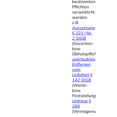
bestimmten
Pflichten
verwirklicht
werden
z.B.
Aussetzung
§ 221 I Nr.
2 StGB
(Garanten-
bzw.
Obhutspflicht);
unerlaubtes
Entfernen
vom
Unfallort §
142 StGB
(Warte-
bzw.
Feststellungspflicht);
Untreue §
266
(Vermögensbetreuungsp