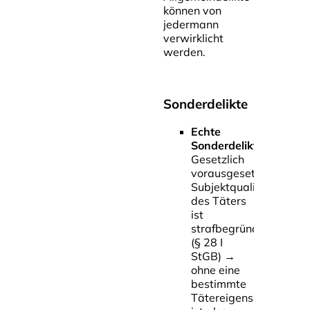
können von
jedermann
verwirklicht
werden.
Sonderdelikte
Echte
Sonderdelikte
Gesetzlich
vorausgesetzte
Subjektqualität
des Täters
ist
strafbegründend
(§ 28 I
StGB)
→
ohne eine
bestimmte
Tätereigenschaft