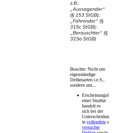
z.B.:
„Aussagender“
(§ 153 StGB);
„Fahrender“ (§
315c StGB);
„Berauschter“ (§
323a StGB)
Beachte: Nicht um
eigenständige
Deliktsarten i.e.S.,
sondern um...
Erscheinungsformen
einer Straftat
handelt es
sich bei der
Unterscheidung
in
vollendete
und
versuchte
Delikte
sowie