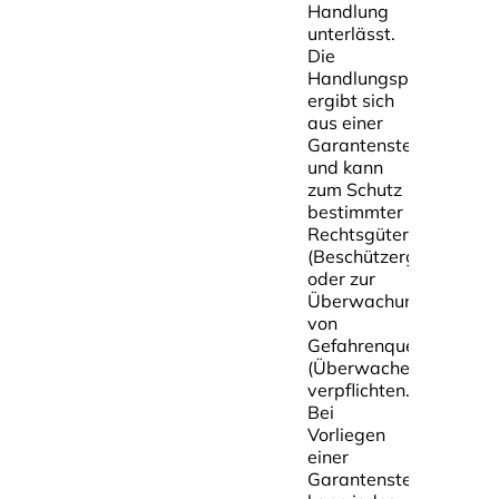
Handlung
unterlässt.
Die
Handlungspflicht
ergibt sich
aus einer
Garantenstellung
und kann
zum Schutz
bestimmter
Rechtsgüter
(Beschützergaranten)
oder zur
Überwachung
von
Gefahrenquellen
(Überwachergaranten)
verpflichten.
Bei
Vorliegen
einer
Garantenstellung