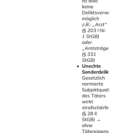
ist also
keine
Deliktsverwirklichung
möglich
z.B.: „Arzt“
(§ 203 I Nr.
1 StGB)
oder
„Amtsträger“
(§ 331
StGB)
Unechte
Sonderdelikte
Gesetzlich
normierte
Subjektqualität
des Täters
wirkt
strafschärfend
(§ 28 II
StGB)
→
ohne
Tätereigenschaft