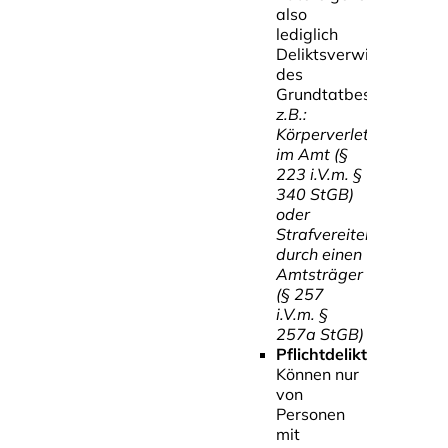
also
lediglich
Deliktsverwirklichung
des
Grundtatbestandes
z.B.:
Körperverletzung
im Amt (§
223 i.V.m. §
340 StGB)
oder
Strafvereitelung
durch einen
Amtsträger
(§ 257
i.V.m. §
257a StGB)
Pflichtdelikte
Können nur
von
Personen
mit