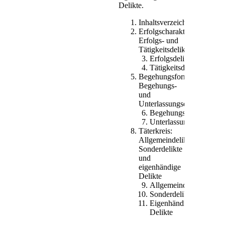
Delikte.
Strafbarkeit
gesetzlich bestimmt
Inhaltsverzeichnis
war, bevor die Tat
Erfolgscharakter:
begangen wurde.
Erfolgs- und
Tätigkeitsdelikte
Erfolgsdelikte
Tätigkeitsdelikte
Begehungsform:
Begehungs-
und
Unterlassungsdelikte
Begehungsdelikte
Unterlassungsdelikte
Täterkreis:
Allgemeindelikte,
Sonderdelikte
und
eigenhändige
Delikte
Allgemeindelikte
Sonderdelikte
Eigenhändige
Delikte