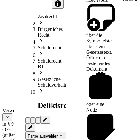
Zivilrecht
Bürgerliches
Recht
über die
Symbolleiste
über dem
Schuldrecht
Gesetzestext.
Öffne ein
Schuldrecht
bestehendes
BT
Dokument
Gesetzliche
Schuldverhältnisse
Deliktsrecht
oder eine
Notiz
Verweise
in § 9
OEG
(außer
Farbe auswählen