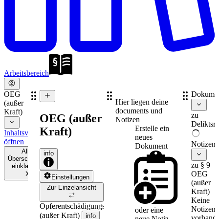
Arbeitsbereich
OEG
Dokume
Hier liegen deine
(außer
documents und
Kraft)
zu
OEG (außer
Notizen
Deliktsre
Erstelle ein
Kraft)
Inhaltsverzeichnis
neues
öffnen
Notizen
Dokument
Alle
info
Überschriften
zu § 9
einklappen
OEG
Einstellungen
(außer
Zur Einzelansicht
Kraft)
Keine
Opferentschädigungsgesetz
Notizen
oder eine
(außer Kraft)
info
vorhande
neue
Notiz