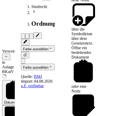
Strafrecht
Ordnungswidrigkeitsrecht
über die
Symbolleiste
über dem
Gesetzestext.
Öffne ein
Farbe auswählen
Verweise
bestehendes
Dokument
in
Anlage
Farbe auswählen
BKatV
Quelle:
BMJ
Import:
04.08.2026
a.F. verfügbar
oder eine
Anlage
(zu § 1
Notiz
Absatz
1)Bußgeldkatalog
Dokumente
0
(BKat)