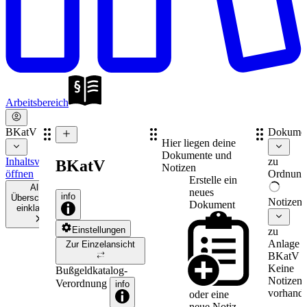
Arbeitsbereich
BKatV
Dokume
Hier liegen deine
Dokumente und
Inhaltsverzeichnis
zu
BKatV
Notizen
öffnen
Ordnungs
Erstelle ein
Alle
neues
info
Überschriften
Notizen
Dokument
einklappen
Einstellungen
zu
Anlage
Zur Einzelansicht
BKatV
Keine
Bußgeldkatalog-
Notizen
Verordnung
info
vorhande
oder eine
neue
Notiz