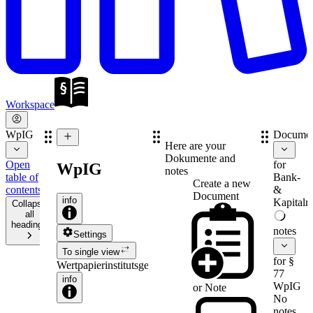
Workspace
WpIG
Documen
Here are your
Dokumente and
Open
for
WpIG
notes
table of
Bank-
Create a new
contents
&
Document
info
Kapitalm
Collapse
all
headings
notes
Settings
To single view
for §
Wertpapierinstitutsgesetz
77
info
WpIG
or
Note
No
notes