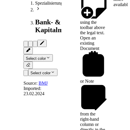
Spezialisierungen
available
Bank- &
using the
toolbar above
Kapitalmarktrecht
the legal text.
Open an
existing
Document
Select color
Select color
or
Note
Source:
BMJ
Imported:
23.02.2024
§ 77
-
Prüferbestellung
und Anzeige
from the
right-hand
column or
(1) Ein Kleines oder
directly in the