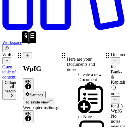
Workspace
WpIG
Documen
Here are your
Documents and
Open
for
WpIG
notes
table of
Bank-
Create a new
contents
&
Document
info
Kapitalm
Collapse
all
headings
notes
Settings
To single view
for § 3
Wertpapierinstitutsgesetz
WpIG
info
No
or
Note
notes
available