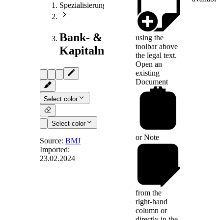
Spezialisierungen
Bank- &
using the
toolbar above
Kapitalmarktrecht
the legal text.
Open an
existing
Document
Select color
Select color
or
Note
Source:
BMJ
Imported:
23.02.2024
§ 3
-
Ausnahmen
from the
right-hand
(1) Als
column or
Wertpapierinstitut
directly in the