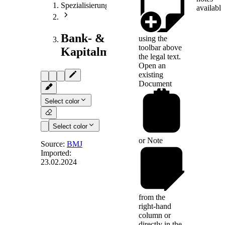
Spezialisierungen
available
Bank- &
using the
toolbar above
Kapitalmarktrecht
the legal text.
Open an
existing
Document
Select color
Select color
or
Note
Source:
BMJ
Imported:
23.02.2024
§ 18
-
Versagung der
Erlaubnis
from the
right-hand
column or
(1) Die Erlaubnis ist
directly in the