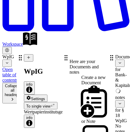
Workspace
WpIG
Documen
Here are your
Documents and
Open
for
WpIG
notes
table of
Bank-
Create a new
contents
&
Document
info
Kapitalm
Collapse
all
headings
notes
Settings
To single view
for §
Wertpapierinstitutsgesetz
18
info
WpIG
or
Note
No
notes