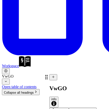
Workspace
VwGO
Open table of contents
VwGO
Collapse all headings
info