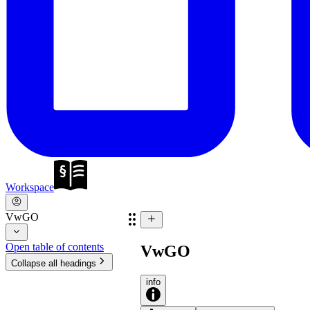
Workspace
VwGO
Open table of contents
VwGO
Collapse all headings
info