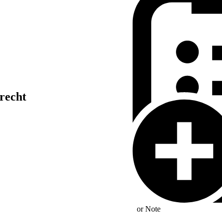
recht
ng der
or
Note