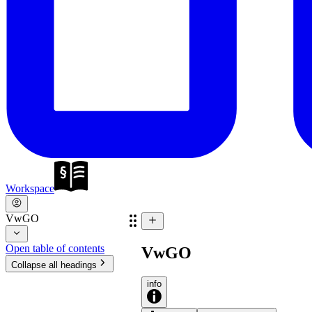
Workspace
VwGO
Open table of contents
VwGO
Collapse all headings
info