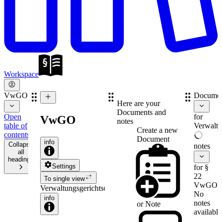
Workspace
VwGO
Documen
Here are your
Documents and
Open
for
VwGO
notes
table of
Verwaltu
Create a new
contents
Document
info
Collapse
notes
all
headings
Settings
for §
22
To single view
VwGO
Verwaltungsgerichtsordnung
No
info
notes
or
Note
available