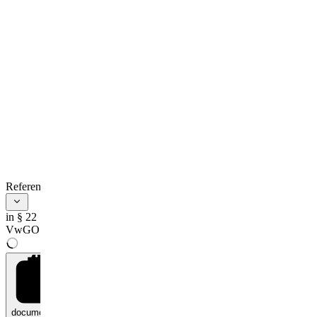
References
in § 22
VwGO
documents
0