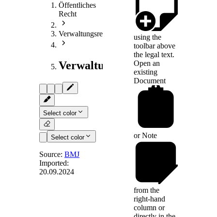
Öffentliches
Recht
Verwaltungsrecht
using the
toolbar above
the legal text.
Open an
Verwaltungsprozessrecht
existing
Document
Select color
or
Note
Select color
Source:
BMJ
Imported:
20.09.2024
§ 22
-
[Hinderungsgründe
from the
für die
right-hand
Berufung als
column or
directly in the